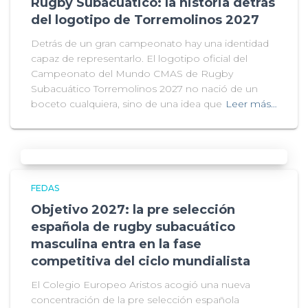
Rugby Subacuático: la historia detrás
del logotipo de Torremolinos 2027
Detrás de un gran campeonato hay una identidad
capaz de representarlo. El logotipo oficial del
Campeonato del Mundo CMAS de Rugby
Subacuático Torremolinos 2027 no nació de un
boceto cualquiera, sino de una idea que
Leer más…
FEDAS
Objetivo 2027: la pre selección
española de rugby subacuático
masculina entra en la fase
competitiva del ciclo mundialista
El Colegio Europeo Aristos acogió una nueva
concentración de la pre selección española