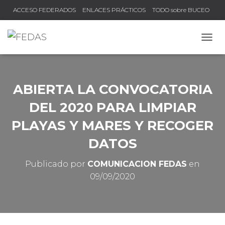
ACCESO FEDERADOS
ENLACES PRÁCTICOS
TODO sobre BUCEO
COMPRUEBA TU TÍTULO Y LICENCIA
CAMB
ABIERTA LA CONVOCATORIA
DEL 2020 PARA LIMPIAR
PLAYAS Y MARES Y RECOGER
DATOS
Publicado por
COMUNICACION FEDAS
en
09/09/2020