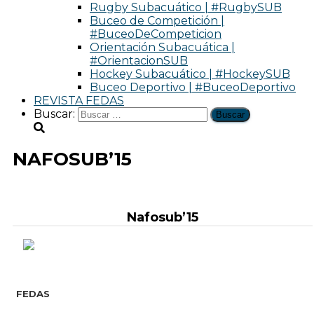
Rugby Subacuático | #RugbySUB
Buceo de Competición |
#BuceoDeCompeticion
Orientación Subacuática |
#OrientacionSUB
Hockey Subacuático | #HockeySUB
Buceo Deportivo | #BuceoDeportivo
REVISTA FEDAS
Buscar:
NAFOSUB’15
Nafosub’15
FEDAS