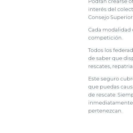
Podrán crearse o
interés del colec
Consejo Superior
Cada modalidad d
competición.
Todos los federad
de saber que dis
rescates, repatriac
Este seguro cubre
que puedas causar
de rescate. Siem
inmediatamente a
pertenezcan.