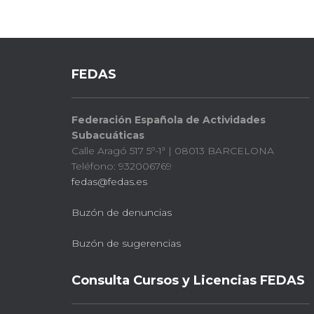
FEDAS
Federación Española de Actividades
Subacuáticas
Calle Aragó 517 5º-1ª | 08013 BARCELONA
Teléfono: 932006769
fedas@fedas.es
Buzón de denuncias
Buzón de sugerencias
Consulta Cursos y Licencias FEDAS