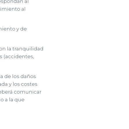
respondan al
cimiento al
iento y de
on la tranquilidad
s (accidentes,
da de los daños
da y los costes
 deberá comunicar
o a la que