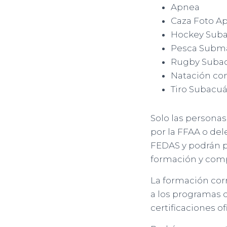
Apnea
Caza Foto A
Hockey Suba
Pesca Subm
Rugby Subac
Natación con
Tiro Subacuá
Solo las personas
por la FFAA o de
FEDAS y podrán pa
formación y comp
La formación cor
a los programas 
certificaciones ofi