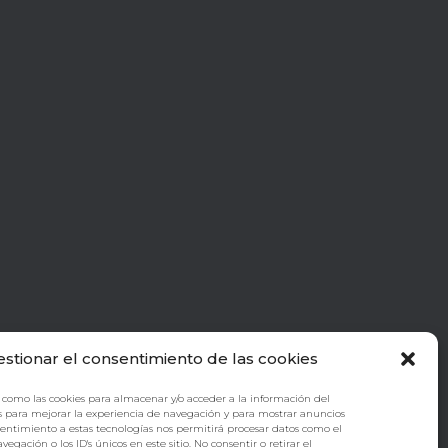
estionar el consentimiento de las cookies
 como las cookies para almacenar y/o acceder a la información del
s para mejorar la experiencia de navegación y para mostrar anuncios
sentimiento a estas tecnologías nos permitirá procesar datos como el
ación o los ID's únicos en este sitio. No consentir o retirar el