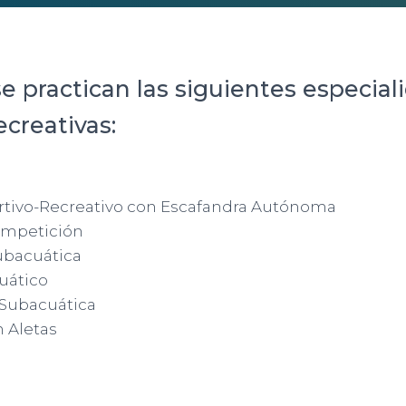
e practican las siguientes especial
ecreativas:
tivo-Recreativo con Escafandra Autónoma
ompetición
ubacuática
uático
 Subacuática
 Aletas