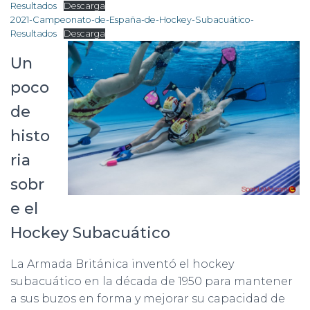
Resultados
Descarga
2021-Campeonato-de-España-de-Hockey-Subacuático-
Resultados
Descarga
Un
poco
de
histo
ria
sobr
e el
Hockey Subacuático
La Armada Británica inventó el hockey
subacuático en la década de 1950 para mantener
a sus buzos en forma y mejorar su capacidad de