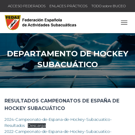
ACCESO FEDERADOS
ENLACES PRÁCTICOS
TODO sobre BUCEO
COMPRUEBA TU TÍTULO Y LICENCIA
CAMB
DEPARTAMENTO DE HOCKEY
SUBACUÁTICO
RESULTADOS CAMPEONATOS DE ESPAÑA DE
HOCKEY SUBACUÁTICO
2024-Campeonato-de-Espana-de-Hockey-Subacuatico-
Resultados
Descarga
2022-Campeonato-de-Espana-de-Hockey-Subacuatico-