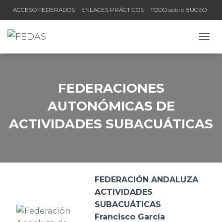
ACCESO FEDERADOS
ENLACES PRÁCTICOS
TODO sobre BUCEO
COMPRUEBA TU TÍTULO Y LICENCIA
CAMB
FEDERACIONES
AUTONÓMICAS DE
ACTIVIDADES SUBACUÁTICAS
FEDERACIÓN ANDALUZA
ACTIVIDADES
SUBACUÁTICAS
Francisco García