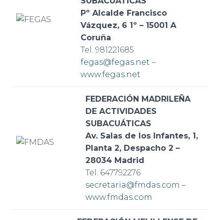
SUBACUÁTICAS
Pº Alcalde Francisco
Vázquez, 6 1º – 15001 A
Coruña
Tel. 981221685
fegas@fegas.net
–
www.fegas.net
FEDERACIÓN MADRILEÑA
DE ACTIVIDADES
SUBACUÁTICAS
Av. Salas de los Infantes, 1,
Planta 2, Despacho 2 –
28034 Madrid
Tel.
647792276
secretaria@fmdas.com
–
www.fmdas.com