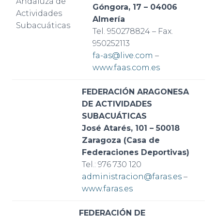
Góngora, 17 – 04006
Almería
Tel. 950278824 – Fax.
950252113
fa-as@live.com
–
www.faas.com.es
FEDERACIÓN ARAGONESA
DE ACTIVIDADES
SUBACUÁTICAS
José Atarés, 101 – 50018
Zaragoza (Casa de
Federaciones Deportivas)
Tel.: 976 730 120
administracion@faras.es
–
www.faras.es
FEDERACIÓN DE