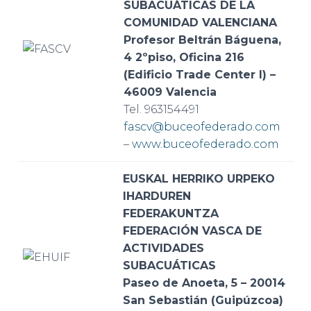
SUBACUÁTICAS DE LA
COMUNIDAD VALENCIANA
Profesor Beltrán Báguena,
4 2ºpiso, Oficina 216
(Edificio Trade Center I) –
46009 Valencia
Tel. 963154491
fascv@buceofederado.com
–
www.buceofederado.com
EUSKAL HERRIKO URPEKO
IHARDUREN
FEDERAKUNTZA
FEDERACIÓN VASCA DE
ACTIVIDADES
SUBACUÁTICAS
Paseo de Anoeta, 5 – 20014
San Sebastián (Guipúzcoa)