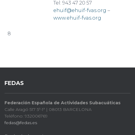
Tel: 943 47 20 57
ehuif@ehuif-fvas.org
–
www.ehuif-fvas.org
8
FEDAS
Federación Española de Actividades Subacuáticas
Calle Aragó 517 5º-1ª | 08013 BARCELONA
Teléfono: 932006769
fedas@fedas.es