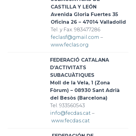
CASTILLA Y LEÓN
Avenida Gloria Fuertes 35
Oficina 26 – 47014 Valladolid
Tel. y Fax. 983477286
feclasf@gmail.com
–
www.feclas.org
FEDERACIÓ CATALANA
D’ACTIVITATS
SUBACUÀTIQUES
Moll de la Vela, 1 (Zona
Fòrum) – 08930 Sant Adrià
del Besòs (Barcelona)
Tel. 933560543
info@fecdas.cat
–
www.fecdas.cat
FEDERACIÓN DE