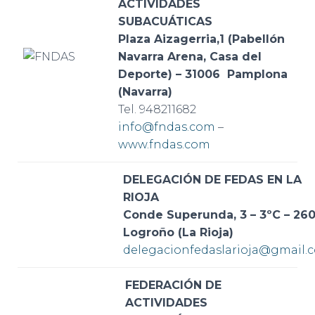
ACTIVIDADES
SUBACUÁTICAS
Plaza Aizagerria,1 (Pabellón
Navarra Arena, Casa del
Deporte) – 31006 Pamplona
(Navarra)
Tel. 948211682
info@fndas.com
–
www.fndas.com
DELEGACIÓN DE FEDAS EN LA
RIOJA
Conde Superunda, 3 – 3ºC – 26
Logroño (La Rioja)
delegacionfedaslarioja@gmail.
FEDERACIÓN DE
ACTIVIDADES