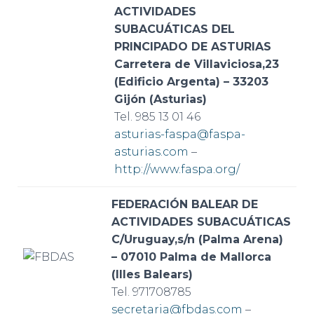
ACTIVIDADES
SUBACUÁTICAS DEL
PRINCIPADO DE ASTURIAS
Carretera de Villaviciosa,23
(Edificio Argenta) – 33203
Gijón (Asturias)
Tel. 985 13 01 46
asturias-faspa@faspa-
asturias.com
–
http://www.faspa.org/
FEDERACIÓN BALEAR DE
ACTIVIDADES SUBACUÁTICAS
C/Uruguay,s/n (Palma Arena)
– 07010 Palma de Mallorca
(Illes Balears)
Tel. 971708785
secretaria@fbdas.com
–