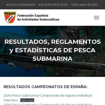
ACCESO FEDERADOS
ENLACES PRÁCTICOS
TODO sobre BUCEO
COMPRUEBA TU TÍTULO Y LICENCIA
CAMB
RESULTADOS, REGLAMENTOS
y ESTADÍSTICAS DE PESCA
SUBMARINA
RESULTADOS CAMPEONATOS DE ESPAÑA:
2026-Pesca-Submarina-Campeonato-de-Espana-Individual-
Masculino
Descarga
2026-Pesca-Submarina-Campeonato-de-Espana-Individual-