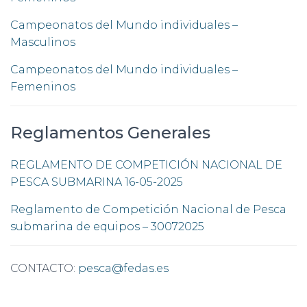
Campeonatos del Mundo individuales –
Masculinos
Campeonatos del Mundo individuales –
Femeninos
Reglamentos Generales
REGLAMENTO DE COMPETICIÓN NACIONAL DE
PESCA SUBMARINA 16-05-2025
Reglamento de Competición Nacional de Pesca
submarina de equipos – 30072025
CONTACTO:
pesca@fedas.es