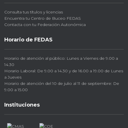
Consulta tus títulos y licencias
Encuentra tu Centro de Buceo FEDAS
Contacta con tu Federación Autonómica
Horario de FEDAS
Horario de atención al público: Lunes a Viernes de 9.00 a
14.30
Horario Laboral: De 9.00 a 14.30 y de 16.00 a 19.00 de Lunes
a Jueves
Horario de atención del 10 de julio al 11 de septiembre: De
9.00 a 15.00
Instituciones