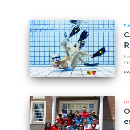
RU
C
R
Fe
Pi
Po
FE
O
e