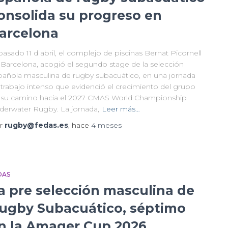
onsolida su progreso en
arcelona
pasado 11 d abril, el complejo de piscinas Bernat Picornell
 Barcelona, acogió el segundo stage de la selección
pañola masculina de rugby subacuático, en una jornada
 trabajo intenso que evidenció el crecimiento del grupo
 su camino hacia el 2027 CMAS World Championship
derwater Rugby. La jornada,
Leer más…
r
rugby@fedas.es
, hace
4 meses
DAS
a pre selección masculina de
ugby Subacuático, séptimo
n la Amager Cup 2026