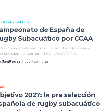
GBY SUBACUÁTICO
ampeonato de España de
ugby Subacuático por CCAA
cha: 3 y 4 de octubre Lugar: Torremolinos (Málaga) –
scina Virgen del Carmen III CONVOCATORIA:
r
JaviFedas
, hace
1 semana
DAS
bjetivo 2027: la pre selección
spañola de rugby subacuático