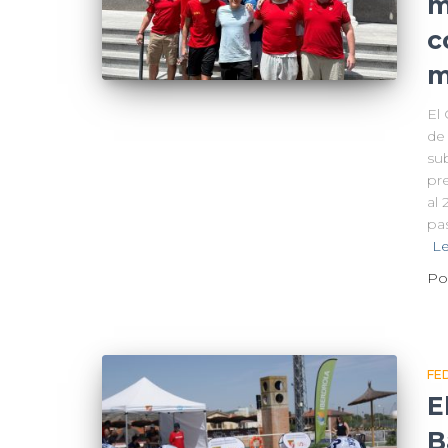
m
c
m
El
de
su
pr
al
pa
L
Po
FE
E
B