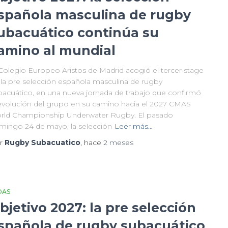
spañola masculina de rugby
ubacuático continúa su
amino al mundial
 Colegio Europeo Aristos de Madrid acogió el tercer stage
 la pre selección española masculina de rugby
bacuático, en una nueva jornada de trabajo que confirmó
 evolución del grupo en su camino hacia el 2027 CMAS
rld Championship Underwater Rugby. El pasado
mingo 24 de mayo, la selección
Leer más…
r
Rugby Subacuatico
, hace
2 meses
DAS
bjetivo 2027: la pre selección
spañola de rugby subacuático