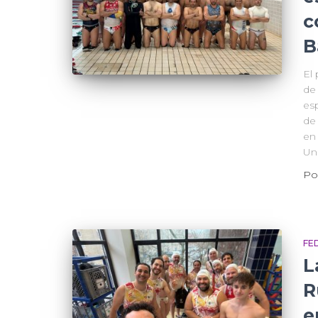
c
B
El 
de
es
de
en
Un
Po
FE
L
R
e