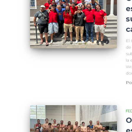
e
s
c
El
de
su
la
Wo
do
Po
FE
O
e