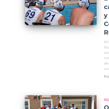
c
y
C
R
BC
tí
se
cer
de
ex
Po
FE
O