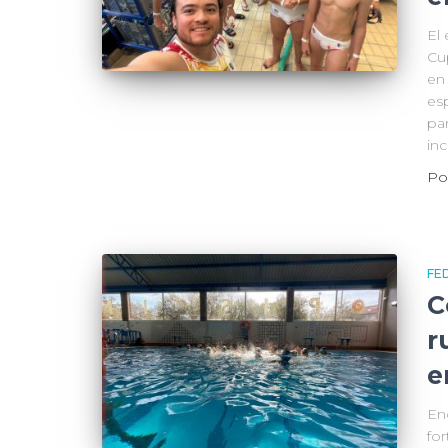
El
Cu
en
es
pa
in
Po
FE
C
r
e
En
fo