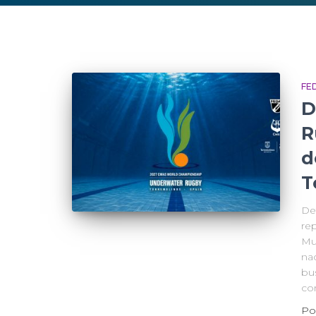
FE
D
R
d
T
De
rep
Mu
na
bu
co
Po