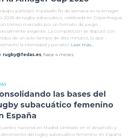
 equipo participó el pasado fin de semana en la Amager
p 2026 de rugby subacuático, celebrada en Copenhague,
 un torneo marcado por un formato de juego
pecialmente exigente. La competición se disputó con
rtidos de un solo tiempo de diez minutos, lo que
crementó la intensidad y penalizó
Leer más…
r
rugby@fedas.es
, hace
4 meses
DAS
onsolidando las bases del
ugby subacuático femenino
n España
cuentro nacional en Madrid centrado en el desarrollo y
rtalecimiento del rugby subacuático femenino en España.