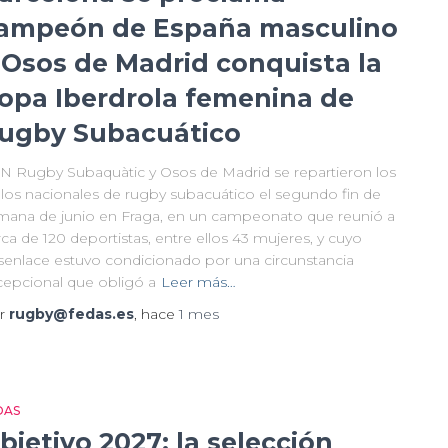
ampeón de España masculino
 Osos de Madrid conquista la
opa Iberdrola femenina de
ugby Subacuático
N Rugby Subaquàtic y Osos de Madrid se repartieron los
tulos nacionales de rugby subacuático el segundo fin de
mana de junio en Fraga, en un campeonato que reunió a
ca de 120 deportistas, entre ellos 43 mujeres, y cuyo
senlace estuvo condicionado por una circunstancia
cepcional que obligó a
Leer más…
r
rugby@fedas.es
, hace
1 mes
DAS
bjetivo 2027: la selección