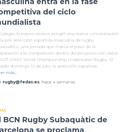
asculina entra en la fase
ompetitiva del ciclo
undialista
 Colegio Europeo Aristos acogió una nueva concentración
 la pre selección española masculina de rugby
bacuático, una jornada que marca el paso de la
eparación a la competición dentro del proyecto con vistas
 2027 CMAS World Championship Underwater Rugby. El
sado domingo 12 de julio, la selección española
eer más…
r
rugby@fedas.es
, hace
4 semanas
DAS
l BCN Rugby Subaquàtic de
arcelona se proclama