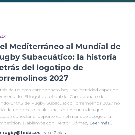
DAS
el Mediterráneo al Mundial de
ugby Subacuático: la historia
etrás del logotipo de
orremolinos 2027
trás de un gran campeonato hay una identidad capaz de
resentarlo. El logotipo oficial del Campeonato del
ndo CMAS de Rugby Subacuático Torremolinos 2027 no
ció de un boceto cualquiera, sino de una idea que
scaba conectar el deporte con el mar que acogerá la
mpetición. Hablamos con Héctor Gómez,
Leer más…
r
rugby@fedas.es
, hace
2 días