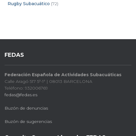
Rugby Subacuático
(72)
FEDAS
Federación Española de Actividades Subacuáticas
Calle Aragó 517 5º-1ª | 08013 BARCELONA
Teléfono: 932006769
fedas@fedas.es
Buzón de denuncias
Buzón de sugerencias