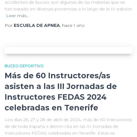
accidentes de buceo son algunas de las materias que se
han tratado en diversas ponencias a lo largo de la IV edición
Leer más…
Por
ESCUELA DE APNEA
, hace
1 año
BUCEO DEPORTIVO
Más de 60 Instructores/as
asisten a las III Jornadas de
Instructores FEDAS 2024
celebradas en Tenerife
Los días 26, 27 y 28 de abril de 2024, más de 60 instructores
de de toda España s dieron cita en las III Jornadas de
Instructores FEDAS celebradas en Tenerife. Estas se