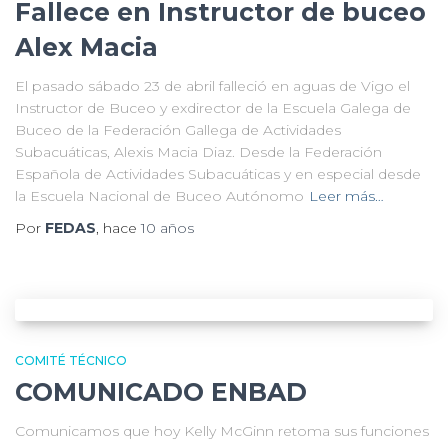
Fallece en Instructor de buceo
Alex Macia
El pasado sábado 23 de abril falleció en aguas de Vigo el
Instructor de Buceo y exdirector de la Escuela Galega de
Buceo de la Federación Gallega de Actividades
Subacuáticas, Alexis Macia Diaz. Desde la Federación
Española de Actividades Subacuáticas y en especial desde
la Escuela Nacional de Buceo Autónomo
Leer más…
Por
FEDAS
, hace
10 años
COMITÉ TÉCNICO
COMUNICADO ENBAD
Comunicamos que hoy Kelly McGinn retoma sus funciones