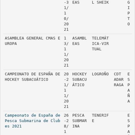
-3
EAS
L SHEIK
G
1/
I
1
P
0/
T
20
O
21
ASAMBLEA GENERAL CMAS E
1
ASAMBL
TELEMÁT
UROPA
3/
EAS
ICA-VIR
1
TUAL
1/
20
21
CAMPEONATO DE ESPAÑA DE 
20
HOCKEY 
LOGROÑO
CDT 
E
HOCKEY SUBACUÁTICO
-2
SUBACU
ADAR
S
1/
ÁTICO
RAGA
P
1
A
1/
Ñ
20
A
21
Campeonato de España de 
26
PESCA 
TENERIF
E
Pesca Submarina de Club
-2
SUBMAR
E
S
es 2021
8/
INA
P
1
A