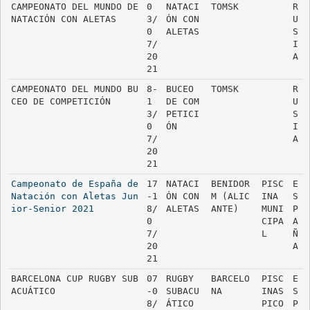
CAMPEONATO DEL MUNDO DE 
0
NATACI
TOMSK
R
NATACIÓN CON ALETAS
3/
ÓN CON 
U
0
ALETAS
S
7/
I
20
A
21
CAMPEONATO DEL MUNDO BU
8-
BUCEO 
TOMSK
R
CEO DE COMPETICIÓN
1
DE COM
U
3/
PETICI
S
0
ÓN
I
7/
A
20
21
Campeonato de España de 
17
NATACI
BENIDOR
PISC
E
Natación con Aletas Jun
-1
ÓN CON 
M (ALIC
INA 
S
ior-Senior 2021
8/
ALETAS
ANTE)
MUNI
P
0
CIPA
A
7/
L
Ñ
20
A
21
BARCELONA CUP RUGBY SUB
07
RUGBY 
BARCELO
PISC
E
ACUÁTICO
-0
SUBACU
NA
INAS 
S
8/
ÁTICO
PICO
P