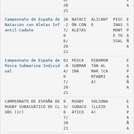
20
A
21
Campeonato de España de 
26
NATACI
ALICANT
PISC
E
Natación con Aletas Inf
-2
ÓN CON 
E
INAS 
S
antil-Cadete
7/
ALETAS
MONT
P
0
E TO
A
6/
SSAL
Ñ
20
A
21
Campeonato de España de 
02
PESCA 
RIBAMON
E
Pesca Submarina Individ
-0
SUBMAR
TÁN AL 
S
ual
4/
INA
MAR (CA
P
0
NTABRI
A
7/
A)
Ñ
20
A
21
CAMPEONATO DE ESPAÑA DE 
0
RUGBY 
SOLSONA 
E
RUGBY SUBACUÁTICO DE CL
3/
SUBACU
(LLEID
S
UBS (1r)
0
ÁTICO
A)
P
7/
A
20
Ñ
21
A