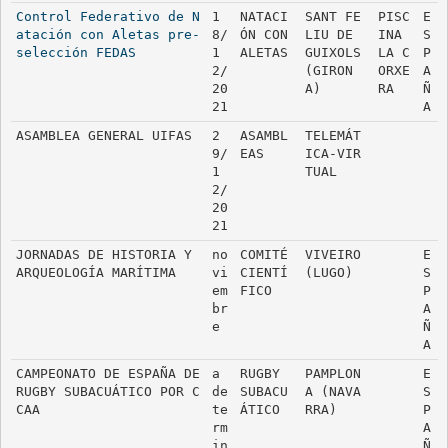
Control Federativo de N
1
NATACI
SANT FE
PISC
E
atación con Aletas pre-
8/
ÓN CON 
LIU DE 
INA 
S
selección FEDAS
1
ALETAS
GUIXOLS 
LA C
P
2/
(GIRON
ORXE
A
20
A)
RA
Ñ
21
A
ASAMBLEA GENERAL UIFAS
2
ASAMBL
TELEMÁT
9/
EAS
ICA-VIR
1
TUAL
2/
20
21
JORNADAS DE HISTORIA Y 
no
COMITÉ 
VIVEIRO 
E
ARQUEOLOGÍA MARÍTIMA
vi
CIENTÍ
(LUGO)
S
em
FICO
P
br
A
e
Ñ
A
CAMPEONATO DE ESPAÑA DE 
a 
RUGBY 
PAMPLON
E
RUGBY SUBACUÁTICO POR C
de
SUBACU
A (NAVA
S
CAA
te
ÁTICO
RRA)
P
rm
A
in
Ñ