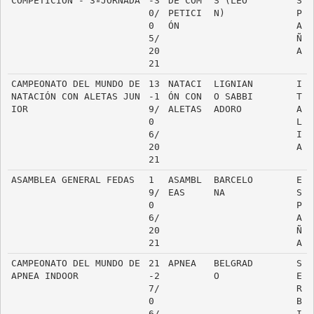
COMPETICIÓN - 3ªJORNADA
-3
DE COM
S (LEÓ
S
0/
PETICI
N)
P
0
ÓN
A
5/
Ñ
20
A
21
CAMPEONATO DEL MUNDO DE 
13
NATACI
LIGNIAN
I
NATACIÓN CON ALETAS JUN
-1
ÓN CON 
O SABBI
T
IOR
9/
ALETAS
ADORO
A
0
L
6/
I
20
A
21
ASAMBLEA GENERAL FEDAS
1
ASAMBL
BARCELO
E
9/
EAS
NA
S
0
P
6/
A
20
Ñ
21
A
CAMPEONATO DEL MUNDO DE 
21
APNEA
BELGRAD
S
APNEA INDOOR
-2
O
E
7/
R
0
B
6/
I