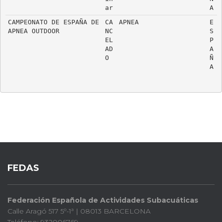
ar
A
CAMPEONATO DE ESPAÑA DE 
CA
APNEA
E
APNEA OUTDOOR
NC
S
EL
P
AD
A
O
Ñ
A
FEDAS
Federación Española de Actividades Subacuáticas
Calle Aragó 517 5º-1ª | 08013 BARCELONA