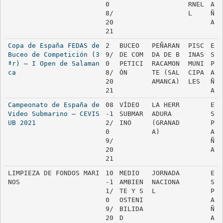
0
RNEL
A
8/
L
Ñ
20
A
21
Copa de España FEDAS de 
2
BUCEO 
PEÑARAN
PISC
E
Buceo de Competición (3
9/
DE COM
DA DE B
INAS 
S
ªr) – I Open de Salaman
0
PETICI
RACAMON
MUNI
P
ca
8/
ÓN
TE (SAL
CIPA
A
20
AMANCA)
LES
Ñ
21
A
Campeonato de España de 
08
VÍDEO 
LA HERR
E
Video Submarino – CEVIS
-1
SUBMAR
ADURA 
S
UB 2021
2/
INO
(GRANAD
P
0
A)
A
9/
Ñ
20
A
21
LIMPIEZA DE FONDOS MARI
10
MEDIO 
JORNADA 
E
NOS
-1
AMBIEN
NACIONA
S
1/
TE Y S
L
P
0
OSTENI
A
9/
BILIDA
Ñ
20
D
A