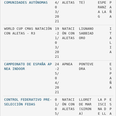
COMUNIDADES AUTÓNOMAS
4/
ALETAS
TE)
ESPE
P
0
RANZ
A
3/
A LA
Ñ
20
G
A
21
WORLD CUP CMAS NATACIÓN 
19
NATACI
LIGNANO 
I
CON ALETAS - R3
-2
ÓN CON 
SABBIAD
T
1/
ALETAS
ORO
A
0
L
3/
I
20
A
21
CAMPEONATO DE ESPAÑA AP
24
APNEA
PONTEVE
E
NEA INDOOR
-2
DRA
S
5/
P
0
A
4/
Ñ
20
A
21
CONTROL FEDERATIVO PRE-
0
NATACI
LLORET 
LA P
E
SELECCIÓN FEDAS
1/
ÓN CON 
DE MAR 
ISCI
S
0
ALETAS
(GIRON
NA D
P
5/
A)
E LL
A