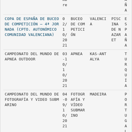
re
Ñ
A
COPA DE ESPAÑA DE BUCEO 
0
BUCEO 
VALENCI
PISC
E
DE COMPETICIÓN – 4ª JOR
2/
DE COM
A
INA 
S
NADA (CPTO. AUTONÓMICO 
1
PETICI
DE N
P
COMUNIDAD VALENCIANA)
0/
ÓN
AZAR
A
20
ET
Ñ
21
A
CAMPEONATO DEL MUNDO DE 
03
APNEA
KAS-ANT
T
APNEA OUTDOOR
-1
ALYA
U
0/
R
1
Q
0/
U
20
Í
21
A
CAMPEONATO DEL MUNDO DE 
04
FOTOGR
MADEIRA
P
FOTOGRAFÍA Y VIDEO SUBM
-0
AFÍA Y 
O
ARINO
9/
VÍDEO 
R
1
SUBMAR
T
0/
INO
U
20
G
21
A
L