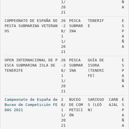
1/
Ñ
20
A
21
CAMPEONATO DE ESPAÑA DE 
26
PESCA 
TENERIF
E
PESTA SUBMARINA VETERAN
-2
SUBMAR
E
S
OS
8/
INA
P
1
A
1/
Ñ
20
A
21
OPEN INTERNACIONAL DE P
26
PESCA 
GUÍA DE 
E
ESCA SUBMARINA ISLA DE 
-2
SUBMAR
ISORA 
S
TENERIFE
8/
INA
(TENERI
P
1
FE)
A
1/
Ñ
20
A
21
Campeonato de España de 
2
BUCEO 
SARIEGO
CARB
E
Buceo de Competición FE
8/
DE COM
S (LEÓ
AJAL
S
DAS 2021
1
PETICI
N)
P
1/
ÓN
A
20
Ñ
21
A