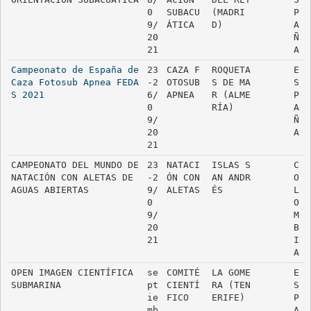
0
SUBACU
(MADRI
P
9/
ÁTICA
D)
A
20
Ñ
21
A
Campeonato de España de 
23
CAZA F
ROQUETA
E
Caza Fotosub Apnea FEDA
-2
OTOSUB 
S DE MA
S
S 2021
6/
APNEA
R (ALME
P
0
RÍA)
A
9/
Ñ
20
A
21
CAMPEONATO DEL MUNDO DE 
23
NATACI
ISLAS S
C
NATACIÓN CON ALETAS DE 
-2
ÓN CON 
AN ANDR
O
AGUAS ABIERTAS
9/
ALETAS
ÉS
L
0
O
9/
M
20
B
21
I
A
OPEN IMAGEN CIENTÍFICA 
se
COMITÉ 
LA GOME
E
SUBMARINA
pt
CIENTÍ
RA (TEN
S
ie
FICO
ERIFE)
P
mb
A