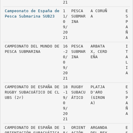
21
Campeonato de España de 
1
PESCA 
A CORUÑ
E
Pesca Submarina SUB23
1/
SUBMAR
A
S
0
INA
P
9/
A
20
Ñ
21
A
CAMPEONATO DEL MUNDO DE 
16
PESCA 
ARBATA
I
PESCA SUBMARINA
-2
SUBMAR
X, CERD
T
0/
INA
EÑA
A
0
L
9/
I
20
A
21
CAMPEONATO DE ESPAÑA DE 
18
RUGBY 
PLATJA 
E
RUGBY SUBACUÁTICO DE CL
-1
SUBACU
D'ARO 
S
UBS (2r)
9/
ÁTICO
(GIRON
P
0
A)
A
9/
Ñ
20
A
21
CAMPEONATO DE ESPAÑA DE 
1
ORIENT
ARGANDA 
E
ORIENTACIÓN SUBACUÁTICA
8/
ACIÓN 
DEL REY 
S