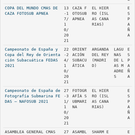
COPA DEL MUNDO CMAS DE 
13
CAZA F
EL HIER
E
CAZA FOTOSUB APNEA
-1
OTOSUB 
RO (ISL
S
7/
APNEA
AS CANA
P
1
RIAS)
A
0/
Ñ
20
A
21
Campeonato de España y 
22
ORIENT
ARGANDA 
LAGU
E
Copa del Rey de Orienta
-2
ACIÓN 
DEL REY 
NAS 
S
ción Subacuática FEDAS 
4/
SUBACU
(MADRI
DE L
P
2021
1
ÁTICA
D)
AS M
A
0/
ADRE
Ñ
20
S
A
21
Campeonato de España de 
27
FOTOGR
EL HIER
E
Fotografía Submarina FE
-3
AFÍA S
RO (ISL
S
DAS – NAFOSUB 2021
1/
UBMARI
AS CANA
P
1
NA
RIAS)
A
0/
Ñ
20
A
21
ASAMBLEA GENERAL CMAS
27
ASAMBL
SHARM E
E