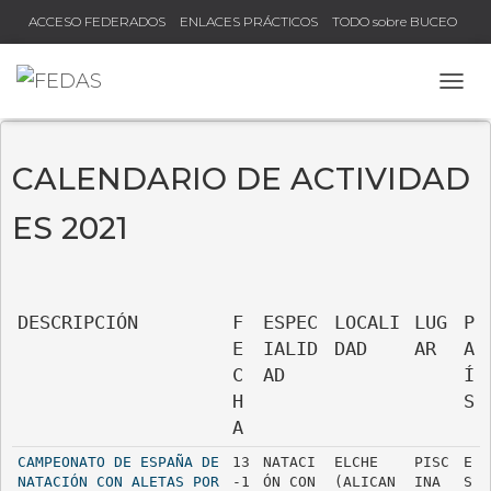
ACCESO FEDERADOS
ENLACES PRÁCTICOS
TODO sobre BUCEO
COMPRUEBA TU TÍTULO Y LICENCIA
CAMB
CALENDARIO DE ACTIVIDAD
ES 2021
DESCRIPCIÓN
F
ESPEC
LOCALI
LUG
P
E
IALID
DAD
AR
A
C
AD
Í
H
S
A
CAMPEONATO DE ESPAÑA DE 
13
NATACI
ELCHE 
PISC
E
NATACIÓN CON ALETAS POR 
-1
ÓN CON 
(ALICAN
INA 
S