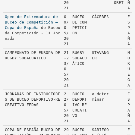
20
ORET
Ñ
21
A
Open de Extremadura de 
0
BUCEO 
CÁCERES
E
Buceo de Competición – 
9/
DE COM
S
Copa de España
 de Buceo 
0
PETICI
P
de Competición - 1ª Jor
5/
ÓN
A
nada
20
Ñ
21
A
CAMPEONATO DE EUROPA DE 
21
RUGBY 
STAVANG
N
RUGBY SUBACUÁTICO
-2
SUBACU
ER
O
3/
ÁTICO
R
0
U
5/
E
20
G
21
A
JORNADAS DE INSTRUCTORE
2
BUCEO 
a deter
E
S DE BUCEO DEPORTIVO-RE
2/
DEPORT
minar
S
CREATIVO FEDAS
0
IVO-RE
P
5/
CREATI
A
20
VO
Ñ
21
A
COPA DE ESPAÑA BUCEO DE 
29
BUCEO 
SARIEGO
E