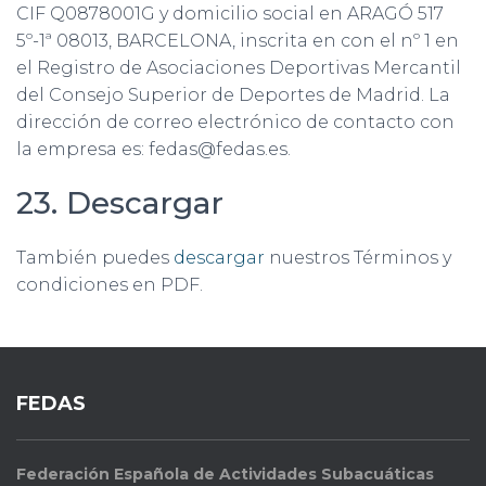
CIF Q0878001G y domicilio social en ARAGÓ 517
5º-1ª 08013, BARCELONA, inscrita en con el nº 1 en
el Registro de Asociaciones Deportivas Mercantil
del Consejo Superior de Deportes de Madrid. La
dirección de correo electrónico de contacto con
la empresa es: fedas@fedas.es.
23. Descargar
También puedes
descargar
nuestros Términos y
condiciones en PDF.
FEDAS
Federación Española de Actividades Subacuáticas