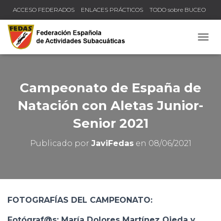
ACCESO FEDERADOS
ENLACES PRÁCTICOS
TODO sobre BUCEO
COMPRUEBA TU TÍTULO Y LICENCIA
CAMB
Campeonato de España de
Natación con Aletas Junior-
Senior 2021
Publicado por
JaviFedas
en
08/06/2021
FOTOGRAFÍAS DEL CAMPEONATO:
Fotógraf@s: María Dolores Martínez Ojeda y