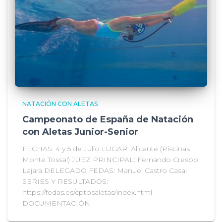
NATACIÓN CON ALETAS
Campeonato de España de Natación
con Aletas Junior-Senior
FECHAS: 4 y 5 de Julio LUGAR: Alicante (Piscinas
Monte Tossal) JUEZ PRINCIPAL: Fernando Crespo
Lajara DELEGADO FEDAS: Manuel Castro Casal
SERIES Y RESULTADOS:
https://fedas.es/cptosaletas/index.html
DOCUMENTACIÓN: