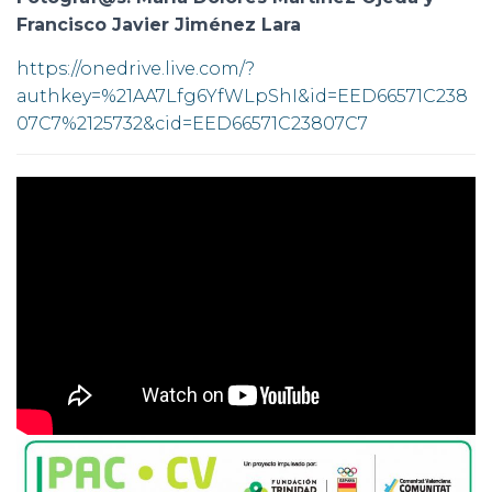
Francisco Javier Jiménez Lara
https://onedrive.live.com/?
authkey=%21AA7Lfg6YfWLpShI&id=EED66571C238
07C7%2125732&cid=EED66571C23807C7