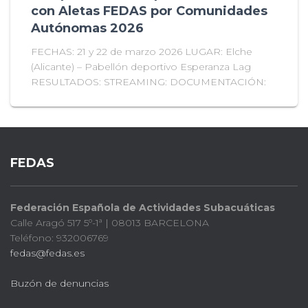
con Aletas FEDAS por Comunidades
Autónomas 2026
FECHAS: 21 y 22 de marzo 2026 LUGAR: Elche
(Alicante) – Pabellón deportivo Esperanza Lag
RESULTADOS: STREAMING: DOCUMENTACIÓN:
FEDAS
Federación Española de Actividades Subacuáticas
Calle Aragó 517 5º-1ª | 08013 BARCELONA
Teléfono: 932006769
fedas@fedas.es
Buzón de denuncias