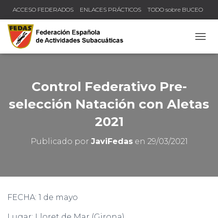
ACCESO FEDERADOS
ENLACES PRÁCTICOS
TODO sobre BUCEO
COMPRUEBA TU TÍTULO Y LICENCIA
CAMB
Control Federativo Pre-
selección Natación con Aletas
2021
Publicado por
JaviFedas
en
29/03/2021
FECHA: 1 de mayo
Lugar: Lloret de Mar (Girona)