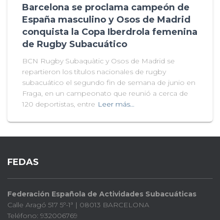
Barcelona se proclama campeón de
España masculino y Osos de Madrid
conquista la Copa Iberdrola femenina
de Rugby Subacuático
BCN Rugby Subaquàtic y Osos de Madrid se
repartieron los títulos nacionales de rugby
subacuático el segundo fin de semana de junio en
Fraga, en un campeonato que reunió a cerca de
120 deportistas, entre
Leer más…
FEDAS
Federación Española de Actividades Subacuáticas
Calle Aragó 517 5º-1ª | 08013 BARCELONA
Teléfono: 932006769