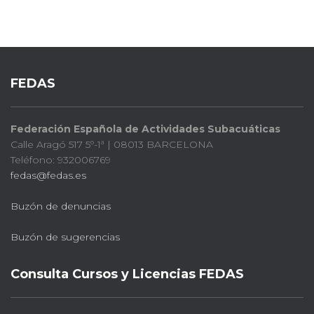
FEDAS
Federación Española de Actividades Subacuáticas
Calle Aragó 517 5º-1ª | 08013 BARCELONA
Teléfono: 932006769
fedas@fedas.es
Buzón de denuncias
Buzón de sugerencias
Consulta Cursos y Licencias FEDAS