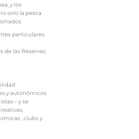
a, y los
no solo la pesca
cionados:
ntes particulares
 de las Reservas.
ilidad
les y autonómicos
stas – y se
reativas,
ómicas , clubs y