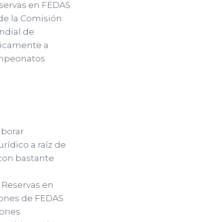
servas en FEDAS
de la Comisión
ndial de
ódicamente a
ampeonatos
aborar
rídico a raíz de
 con bastante
 Reservas en
ciones de FEDAS
iones