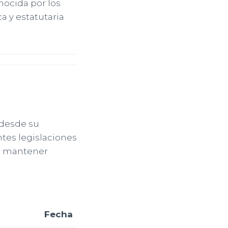
nocida por los
ca y estatutaria
 desde su
ntes legislaciones
do mantener
Fecha