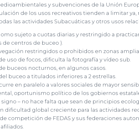
 medioambientales y subvenciones de la Unión Europe
lación de los usos recreativos tienden a limitar ya, 
das las actividades Subacuáticas y otros usos rela
mo sujeto a cuotas diarias y restringido a practica
és de centros de buceo ).
egación restringidos o prohibidos en zonas amplias
e uso de focos, dificulta la fotografía y vídeo sub.
de buceos nocturnos, en algunos casos.
el buceo a titulados inferiores a 2 estrellas.
scurre en paralelo a valores sociales de mayor sensib
al, oportunismo político de los gobiernos estata
 signo – no hace falta que sean de principios ecologi
 dificultad global creciente para las actividades rec
 de competición de FEDAS y sus federaciones auton
afiliados.