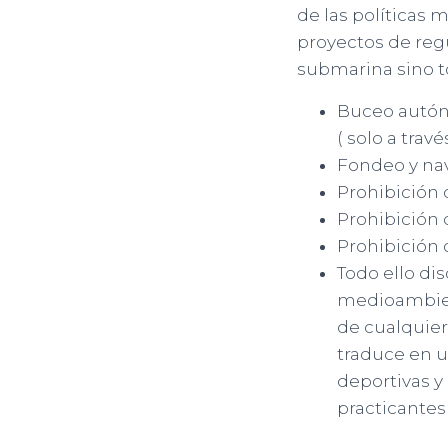
de las políticas
proyectos de regu
submarina sino to
Buceo autóno
( solo a trav
Fondeo y nav
Prohibición d
Prohibición 
Prohibición d
Todo ello di
medioambient
de cualquier
traduce en un
deportivas y
practicantes 