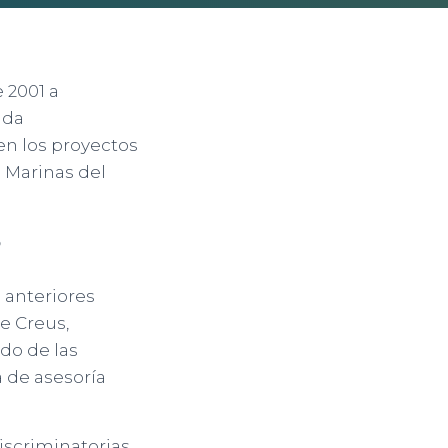
 2001 a
ada
en los proyectos
 Marinas del
?
a anteriores
e Creus,
do de las
 de asesoría
discriminatorias