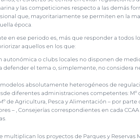
arina y las competiciones respecto a las demás fo
fesional que, mayoritariamente se permiten en la ma
uella época.
te en ese periodo es, más que responder a todos l
riorizar aquellos en los que:
n autonómica o clubs locales no disponen de medio
ra defender el tema o, simplemente, no considera n
ca modelos absolutamente heterogéneos de regulaci
sde diferentes administraciones competentes: Mº
º de Agricultura, Pesca y Alimentación – por parte 
ores – , Consejerías correspondientes en cada CCAA 
as.
se multiplican los proyectos de Parques y Reservas M