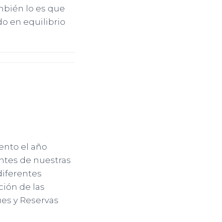
ambién lo es que
do en equilibrio
ento el año
antes de nuestras
diferentes
ción de las
es y Reservas