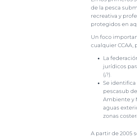
de la pesca subm
recreativa y pro
protegidos en aq
Un foco importan
cualquier CCAA, p
La federació
jurídicos pa
(¡?).
Se identifi
pescasub de
Ambiente y M
aguas exteri
zonas coster
A partir de 2005 