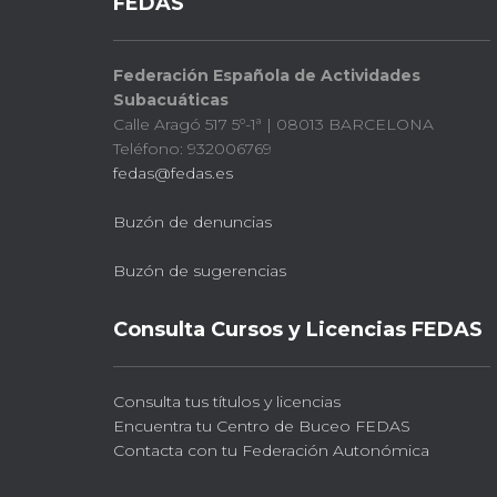
FEDAS
Federación Española de Actividades
Subacuáticas
Calle Aragó 517 5º-1ª | 08013 BARCELONA
Teléfono: 932006769
fedas@fedas.es
Buzón de denuncias
Buzón de sugerencias
Consulta Cursos y Licencias FEDAS
Consulta tus títulos y licencias
Encuentra tu Centro de Buceo FEDAS
Contacta con tu Federación Autonómica