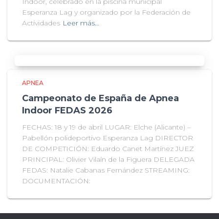
Indoor, celebrado en la piscina municipal
Esperanza Lag y organizado por la Federación de
Actividades
Leer más…
APNEA
Campeonato de España de Apnea
Indoor FEDAS 2026
FECHAS: 18 y 19 de abril LUGAR: Elche (Alicante) –
Pabellón polideportivo Esperanza Lag DIRECTOR
DE COMPETICIÓN: Eduardo Canet Martínez JUEZ
PRINCIPAL: Olivier Vilaín de la Figuera DELEGADA
FEDAS: Natalie Cabanas Fernández STREAMING:
DOCUMENTACIÓN: