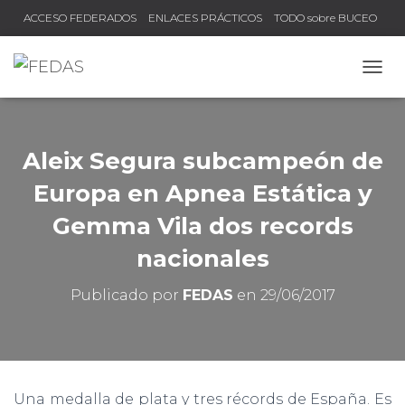
ACCESO FEDERADOS
ENLACES PRÁCTICOS
TODO sobre BUCEO
COMPRUEBA TU TÍTULO Y LICENCIA
CAMB
Aleix Segura subcampeón de
Europa en Apnea Estática y
Gemma Vila dos records
nacionales
Publicado por
FEDAS
en
29/06/2017
Una medalla de plata y tres récords de España. Es