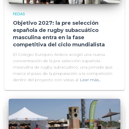
FEDAS
Objetivo 2027: la pre selección
española de rugby subacuático
masculina entra en la fase
competitiva del ciclo mundialista
El Colegio Europeo Aristos acogió una nueva
concentración de la pre selección española
masculina de rugby subacuático, una jornada que
marca el paso de la preparación a la competición
dentro del proyecto con vistas al
Leer más…