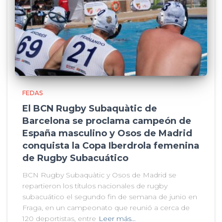
FEDAS
El BCN Rugby Subaquàtic de
Barcelona se proclama campeón de
España masculino y Osos de Madrid
conquista la Copa Iberdrola femenina
de Rugby Subacuático
BCN Rugby Subaquàtic y Osos de Madrid se
repartieron los títulos nacionales de rugby
subacuático el segundo fin de semana de junio en
Fraga, en un campeonato que reunió a cerca de
120 deportistas, entre
Leer más…