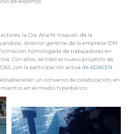
rso de expertos.
tores: la Dra. Ana M. Insausti, de la
 Landivar, director gerente de la empresa IDM
 formación homologada de trabajadores en
os. Con ellos, se trató el nuevo proyecto de
DAS, con la participación activa de
ADACEN
.
stablecerán un convenio de colaboración, en
cimientos en el medio hiperbárico.