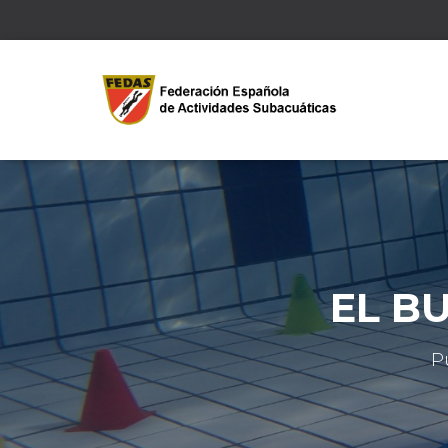
EL B
P