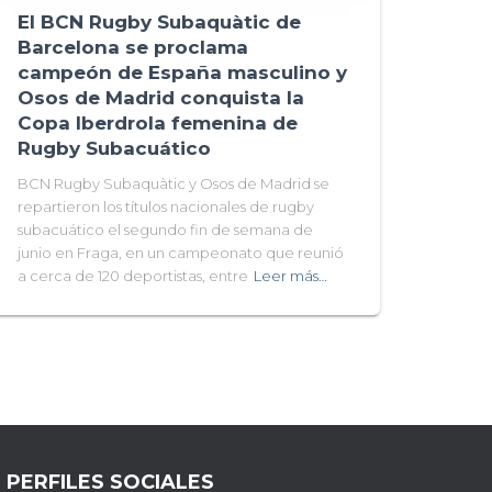
El BCN Rugby Subaquàtic de
Barcelona se proclama
campeón de España masculino y
Osos de Madrid conquista la
Copa Iberdrola femenina de
Rugby Subacuático
BCN Rugby Subaquàtic y Osos de Madrid se
repartieron los títulos nacionales de rugby
subacuático el segundo fin de semana de
junio en Fraga, en un campeonato que reunió
a cerca de 120 deportistas, entre
Leer más…
PERFILES SOCIALES