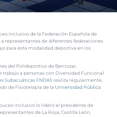
ceo Inclusivo de la Federación Española de
 a representantes de diferentes federaciones
ajo para esta modalidad deportiva en los
nes del Polideportivo de Berriozar,
e trabajo a personas con Diversidad Funcional
des Subacuáticas FNDAS
realiza regularmente,
ado de Fisioterapia de la
Universidad Pública
 buceo inclusivo lo lideró el presidente de
epresentantes de La Rioja, Castilla León,