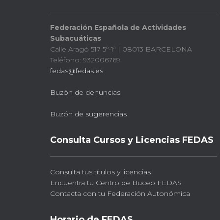
Federación Española de Actividades
Subacuáticas
Calle Aragó 517 5º-1ª | 08013 BARCELONA
Teléfono: 932006769
fedas@fedas.es
Buzón de denuncias
Buzón de sugerencias
Consulta Cursos y Licencias FEDAS
Consulta tus títulos y licencias
Encuentra tu Centro de Buceo FEDAS
Contacta con tu Federación Autonómica
Horario de FEDAS