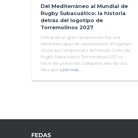
Del Mediterráneo al Mundial de
Rugby Subacuático: la historia
detrás del logotipo de
Torremolinos 2027
Detrás de un gran campeonato hay una
identidad capaz de representarlo. El logotipo
oficial del Campeonato del Mundo CMAS de
Rugby Subacuático Torremolinos 2027 no
nació de un boceto cualquiera, sino de una
idea que
Leer más…
FEDAS