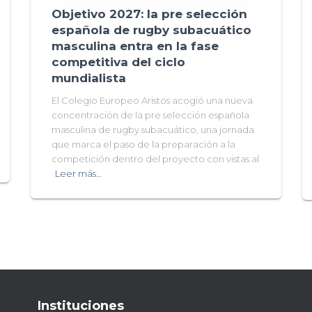
Objetivo 2027: la pre selección
española de rugby subacuático
masculina entra en la fase
competitiva del ciclo
mundialista
El Colegio Europeo Aristos acogió una nueva
concentración de la pre selección española
masculina de rugby subacuático, una jornada
que marca el paso de la preparación a la
competición dentro del proyecto con vistas al
Leer más…
Instituciones