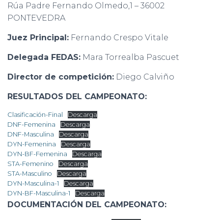
Rúa Padre Fernando Olmedo,1 – 36002
PONTEVEDRA
Juez Principal:
Fernando Crespo Vitale
Delegada FEDAS:
Mara Torrealba Pascuet
Director de competición:
Diego Calviño
RESULTADOS DEL CAMPEONATO:
Clasificación-Final
Descarga
DNF-Femenina
Descarga
DNF-Masculina
Descarga
DYN-Femenina
Descarga
DYN-BF-Femenina
Descarga
STA-Femenino
Descarga
STA-Masculino
Descarga
DYN-Masculina-1
Descarga
DYN-BF-Masculina-1
Descarga
DOCUMENTACIÓN DEL CAMPEONATO: