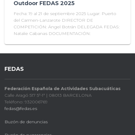
Outdoor FEDAS 2025
Fecha: 19 al 21 de septiembre 2025 Lugar: Puerto
del Carmen-Lanzarote DIRECTOR DE
COMPETICIÓN: Ángel Botrán DELEGADA FEDAS:
Natalie Cabanas DOCUMENTACIÓN:
FEDAS
Federación Española de Actividades Subacuáticas
Calle Aragó 517 5º-1ª | 08013 BARCELONA
Teléfono: 932006769
fedas@fedas.es
Buzón de denuncias