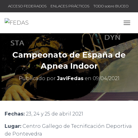
ACCESO FEDERADOS
ENLACES PRÁCTICOS
TODO sobre BUCEO
COMPRUEBA TU TÍTULO Y LICENCIA
CAMB
Campeonato de España de
Apnea Indoor
Publicado por
JaviFedas
en
09/04/2021
Fechas:
23, 24 y 25 de abril 2021
Lugar:
Centro Gallego de Tecnificación Deportiva
de Pontevedra