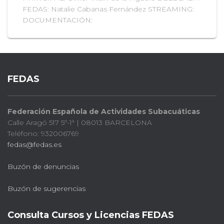
FEDAS: Natalie Cabanas Fernández STREAMING:
DOCUMENTACIÓN:
FEDAS
Federación Española de Actividades Subacuáticas
Calle Aragó 517 5º-1ª | 08013 BARCELONA
Teléfono: 932006769
fedas@fedas.es
Buzón de denuncias
Buzón de sugerencias
Consulta Cursos y Licencias FEDAS