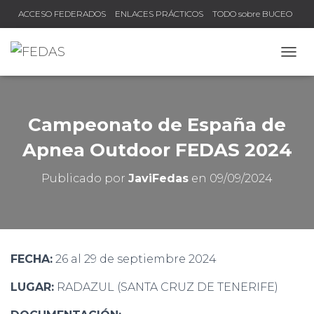
ACCESO FEDERADOS
ENLACES PRÁCTICOS
TODO sobre BUCEO
COMPRUEBA TU TÍTULO Y LICENCIA
CAMB
Campeonato de España de
Apnea Outdoor FEDAS 2024
Publicado por
JaviFedas
en
09/09/2024
FECHA:
26 al 29 de septiembre 2024
LUGAR:
RADAZUL (SANTA CRUZ DE TENERIFE)