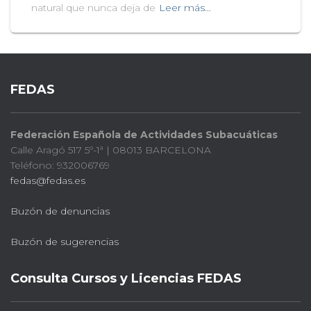
natural que nunca deja de
Leer más…
FEDAS
Federación Española de Actividades Subacuáticas
Calle Aragó 517 5º-1ª | 08013 BARCELONA
Teléfono: 932006769
fedas@fedas.es
Buzón de denuncias
Buzón de sugerencias
Consulta Cursos y Licencias FEDAS