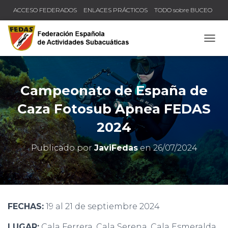
ACCESO FEDERADOS
ENLACES PRÁCTICOS
TODO sobre BUCEO
COMPRUEBA TU TÍTULO Y LICENCIA
CAMB
Campeonato de España de
Caza Fotosub Apnea FEDAS
2024
Publicado por
JaviFedas
en
26/07/2024
FECHAS:
19 al 21 de septiembre 2024
LUGAR:
Cala Ferrera, Cala Serena, Cala Esmeralda