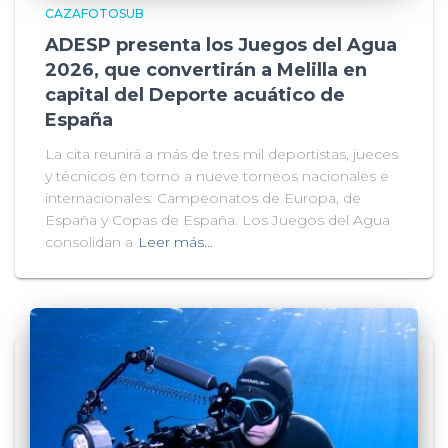
CAZAFOTOSUB
ADESP presenta los Juegos del Agua
2026, que convertirán a Melilla en
capital del Deporte acuático de
España
La cita reunirá a más de tres mil deportistas, jueces
y técnicos en torno a nueve torneos nacionales e
internacionales: Campeonatos de Europa, de
España y Copas de España. Los Juegos del Agua
consolidan a
Leer más…