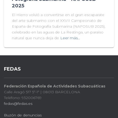
2025
El Hierro volvió a convertirse en el gran escaparate
del arte submarino con el XXVII Campeonato de
España de Fotografía Submarina (NAFOSUB 2025),
celebrado en las aguas de La Restinga, un paraíso
natural que nunca deja de
Leer más…
FEDAS
Federación Española de Actividades Subacuáticas
Calle Aragó 517 5º-1ª | 08013 BARCELONA
Teléfono: 932006769
fedas@fedas.es
Buzón de denuncias