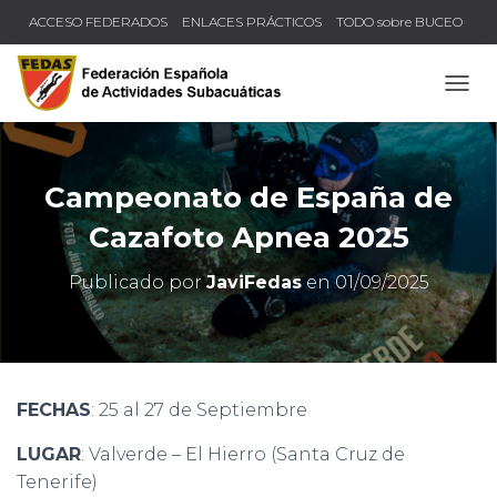
ACCESO FEDERADOS
ENLACES PRÁCTICOS
TODO sobre BUCEO
COMPRUEBA TU TÍTULO Y LICENCIA
CAMB
Campeonato de España de
Cazafoto Apnea 2025
Publicado por
JaviFedas
en
01/09/2025
FECHAS
: 25 al 27 de Septiembre
LUGAR
: Valverde – El Hierro (Santa Cruz de
Tenerife)