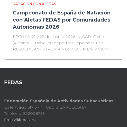
NATACIÓN CON ALETAS
Campeonato de España de Natación
con Aletas FEDAS por Comunidades
Autónomas 2026
FECHAS: 21 y 22 de marzo 2026 LUGAR: Elche
(Alicante) – Pabellón deportivo Esperanza Lag
RESULTADOS: STREAMING: DOCUMENTACIÓN:
FEDAS
Federación Española de Actividades Subacuáticas
Calle Aragó 517 5º-1ª | 08013 BARCELONA
Teléfono: 932006769
fedas@fedas.es