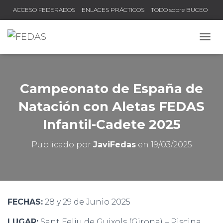
ACCESO FEDERADOS
ENLACES PRÁCTICOS
TODO sobre BUCEO
COMPRUEBA TU TÍTULO Y LICENCIA
CAMB
Campeonato de España de
Natación con Aletas FEDAS
Infantil-Cadete 2025
Publicado por
JaviFedas
en
19/03/2025
FECHAS:
28 y 29 de Junio 2025
LUGAR:
Sant Feliu de Guixols (Girona) – Piscina