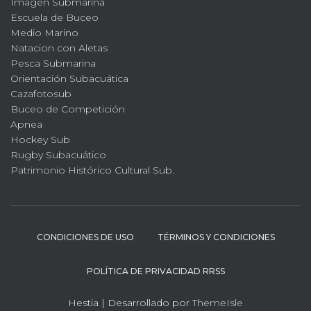
Imagen Submarina
Escuela de Buceo
Medio Marino
Natacion con Aletas
Pesca Submarina
Orientación Subacuática
Cazafotosub
Buceo de Competición
Apnea
Hockey Sub
Rugby Subacuático
Patrimonio Histórico Cultural Sub.
CONDICIONES DE USO
TÉRMINOS Y CONDICIONES
POLÍTICA DE PRIVACIDAD RRSS
Hestia | Desarrollado por
ThemeIsle