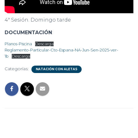
4ª Sesión. Domingo tarde
DOCUMENTACIÓN
:
Planos-Piscina
Descarga
Reglamento-Particular-Cto-Espana-NA-Jun-Sen-2025-ver-
1b
Descarga
Categorías:
NATACIÓN CON ALETAS