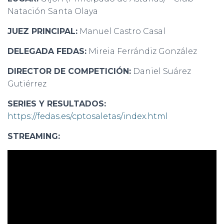
Natación Santa Olaya
JUEZ PRINCIPAL:
Manuel Castro Casal
DELEGADA FEDAS:
Mireia Ferrándiz González
DIRECTOR DE COMPETICIÓN:
Daniel Suárez
Gutiérrez
SERIES Y RESULTADOS:
https://fedas.es/cptosaletas/index.html
STREAMING: