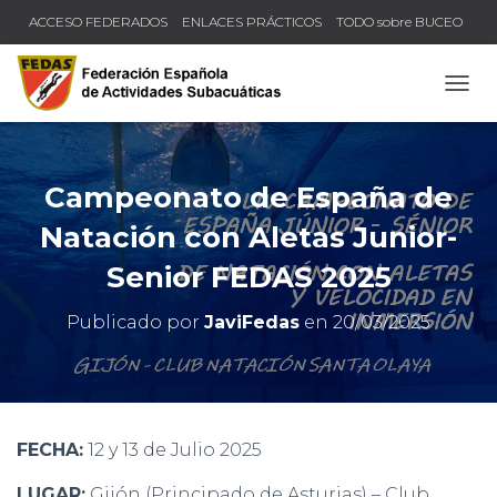
ACCESO FEDERADOS
ENLACES PRÁCTICOS
TODO sobre BUCEO
COMPRUEBA TU TÍTULO Y LICENCIA
CAMB
Campeonato de España de
Natación con Aletas Junior-
Senior FEDAS 2025
Publicado por
JaviFedas
en
20/03/2025
FECHA:
12 y 13 de Julio 2025
LUGAR:
Gijón (Principado de Asturias) – Club