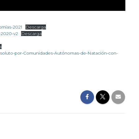
omías-2021
Descarga
-2020-v2
Descarga
a
soluto-por-Comunidades-Autónomas-de-Natación-con-