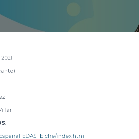
 2021
cante)
ez
illar
OS
:
oEspanaFEDAS_Elche/index.html