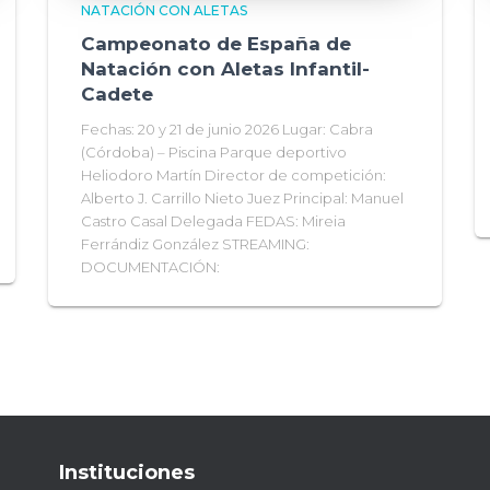
NATACIÓN CON ALETAS
Campeonato de España de
Natación con Aletas Infantil-
Cadete
Fechas: 20 y 21 de junio 2026 Lugar: Cabra
(Córdoba) – Piscina Parque deportivo
Heliodoro Martín Director de competición:
Alberto J. Carrillo Nieto Juez Principal: Manuel
Castro Casal Delegada FEDAS: Mireia
Ferrándiz González STREAMING:
DOCUMENTACIÓN:
Instituciones