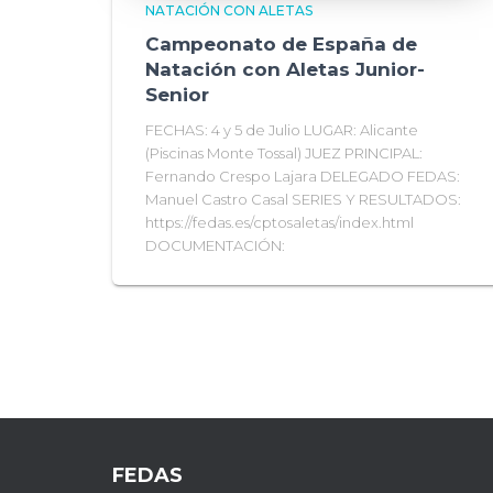
NATACIÓN CON ALETAS
Campeonato de España de
Natación con Aletas Junior-
Senior
FECHAS: 4 y 5 de Julio LUGAR: Alicante
(Piscinas Monte Tossal) JUEZ PRINCIPAL:
Fernando Crespo Lajara DELEGADO FEDAS:
Manuel Castro Casal SERIES Y RESULTADOS:
https://fedas.es/cptosaletas/index.html
DOCUMENTACIÓN:
FEDAS