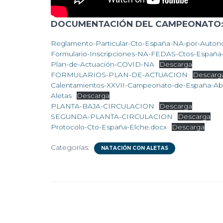
DOCUMENTACIÓN DEL CAMPEONATO:
Reglamento-Particular-Cto-España-NA-por-Auton
Formulario-Inscripciones-NA-FEDAS-Ctos-España
Plan-de-Actuación-COVID-NA
Descarga
FORMULARIOS-PLAN-DE-ACTUACION
Descarg
Calentamientos-XXVII-Campeonato-de-España-Ab
Aletas
Descarga
PLANTA-BAJA-CIRCULACION
Descarga
SEGUNDA-PLANTA-CIRCULACION
Descarga
Protocolo-Cto-España-Elche.docx
Descarga
Categorías:
NATACIÓN CON ALETAS