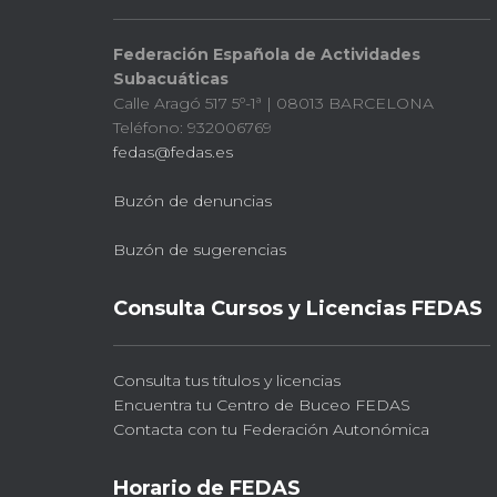
Federación Española de Actividades
Subacuáticas
Calle Aragó 517 5º-1ª | 08013 BARCELONA
Teléfono: 932006769
fedas@fedas.es
Buzón de denuncias
Buzón de sugerencias
Consulta Cursos y Licencias FEDAS
Consulta tus títulos y licencias
Encuentra tu Centro de Buceo FEDAS
Contacta con tu Federación Autonómica
Horario de FEDAS