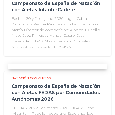
Campeonato de España de Natación
con Aletas Infantil-Cadete
Fechas: 20 y 21 de junio 2026 Lugar: Cabra
(Córdoba) – Piscina Parque deportivo Heliodoro
Martín Director de competición: Alberto J. Carrillo
Nieto Juez Principal: Manuel Castro Casal
Delegada FEDAS: Mireia Ferrándiz González
STREAMING: DOCUMENTACIÓN:
NATACIÓN CON ALETAS
Campeonato de España de Natación
con Aletas FEDAS por Comunidades
Autónomas 2026
FECHAS: 21 y 22 de marzo 2026 LUGAR: Elche
(Alicante) – Pabellón deportivo Esperanza Lag