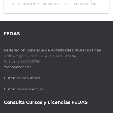
RESULTADOS: STREAMING: DOCUMENTACIÓN:
FEDAS
Federación Española de Actividades Subacuáticas
Calle Aragó 517 5º-1ª | 08013 BARCELONA
Teléfono: 932006769
fedas@fedas.es
Buzón de denuncias
Buzón de sugerencias
Consulta Cursos y Licencias FEDAS