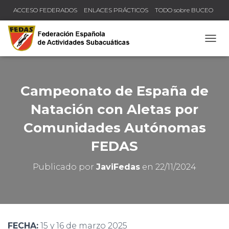
ACCESO FEDERADOS
ENLACES PRÁCTICOS
TODO sobre BUCEO
COMPRUEBA TU TÍTULO Y LICENCIA
CAMB
Campeonato de España de
Natación con Aletas por
Comunidades Autónomas
FEDAS
Publicado por
JaviFedas
en
22/11/2024
FECHA:
15 y 16 de marzo 2025