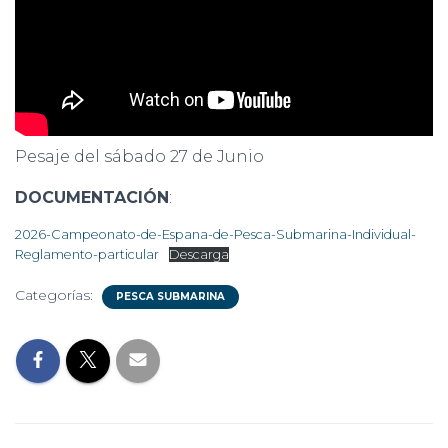
Pesaje del sábado 27 de Junio
DOCUMENTACIÓN
:
2026-Campeonato-de-Espana-de-Pesca-Submarina-Individual-
Reglamento-particular
Descarga
Categorías:
PESCA SUBMARINA