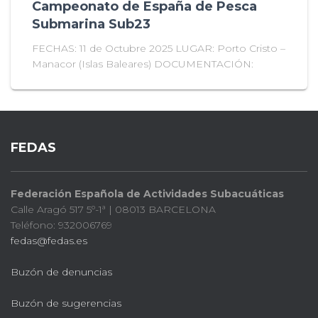
Campeonato de España de Pesca
Submarina Sub23
FECHAS: 11 de Octubre 2025 LUGAR: Porto Cristo –
Manacor (Islas Baleares) DOCUMENTACIÓN:
FEDAS
Federación Española de Actividades Subacuáticas
Calle Aragó 517 5º-1ª | 08013 BARCELONA
Teléfono: 932006769
fedas@fedas.es
Buzón de denuncias
Buzón de sugerencias