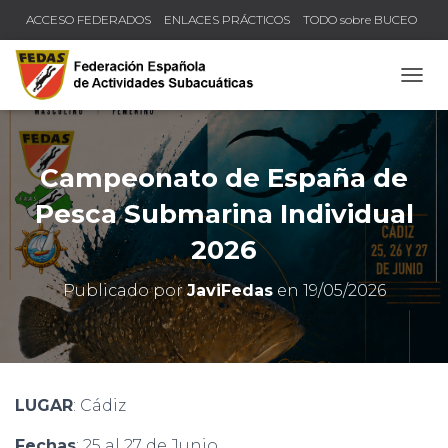
ACCESO FEDERADOS
ENLACES PRÁCTICOS
TODO sobre BUCEO
COMPRUEBA TU TÍTULO Y LICENCIA
CAMB
Campeonato de España de
Pesca Submarina Individual
2026
Publicado por
JaviFedas
en
19/05/2026
LUGAR
: Cádiz
Fechas
: 25 al 27 de Junio