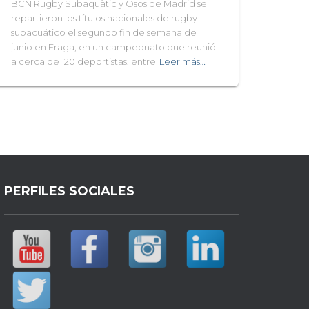
BCN Rugby Subaquàtic y Osos de Madrid se
repartieron los títulos nacionales de rugby
subacuático el segundo fin de semana de
junio en Fraga, en un campeonato que reunió
a cerca de 120 deportistas, entre
Leer más…
PERFILES SOCIALES