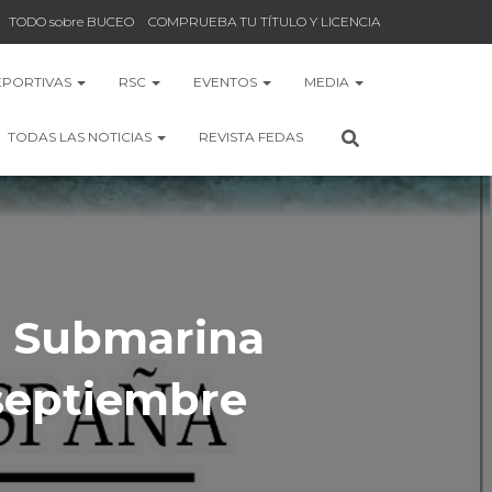
TODO sobre BUCEO
COMPRUEBA TU TÍTULO Y LICENCIA
EPORTIVAS
RSC
EVENTOS
MEDIA
TODAS LAS NOTICIAS
REVISTA FEDAS
a Submarina
e septiembre