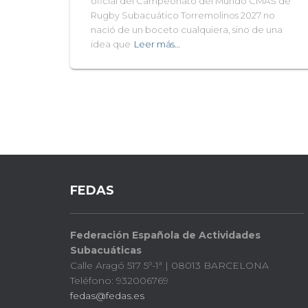
oficial del Campeonato del Mundo CMAS de
Rugby Subacuático Torremolinos 2027 no
nació de un boceto cualquiera, sino de una
idea que
Leer más…
FEDAS
Federación Española de Actividades
Subacuáticas
Calle Aragó 517 5º-1ª | 08013 BARCELONA
Teléfono: 932006769
fedas@fedas.es