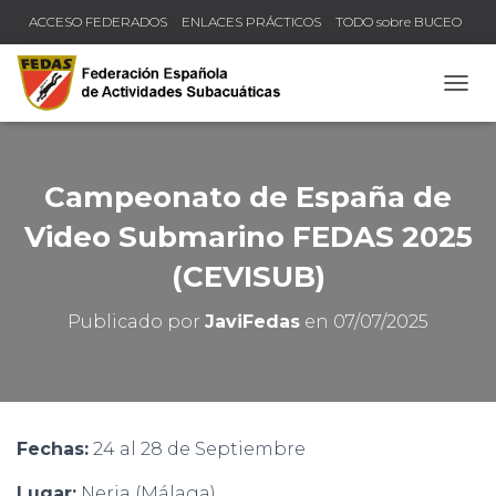
ACCESO FEDERADOS
ENLACES PRÁCTICOS
TODO sobre BUCEO
COMPRUEBA TU TÍTULO Y LICENCIA
CAMB
Campeonato de España de
Video Submarino FEDAS 2025
(CEVISUB)
Publicado por
JaviFedas
en
07/07/2025
Fechas:
24 al 28 de Septiembre
Lugar:
Nerja (Málaga)