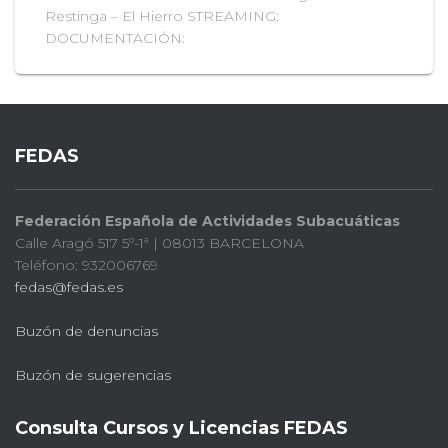
Restinga – El Hierro STREAMING:
DOCUMENTACIÓN:
FEDAS
Federación Española de Actividades Subacuáticas
Calle Aragó 517 5º-1ª | 08013 BARCELONA
Teléfono: 932006769
fedas@fedas.es
Buzón de denuncias
Buzón de sugerencias
Consulta Cursos y Licencias FEDAS