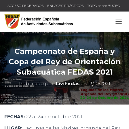
ACCESO FEDERADOS
ENLACES PRÁCTICOS
TODO sobre BUCEO
COMPRUEBA TU TÍTULO Y LICENCIA
CAMB
Campeonato de España y
Copa del Rey de Orientación
Subacuática FEDAS 2021
Publicado por
JaviFedas
en
13/10/2021
FECHAS:
22 al 24 de octubre 2021
LUGAR:
Lagunas de las Madres, Arganda del Rey