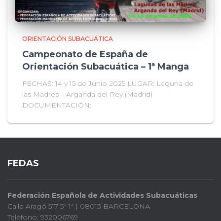
ORIENTACIÓN SUBACUÁTICA
Campeonato de España de
Orientación Subacuática – 1ª Manga
FECHAS: 14 y 15 de Junio 2025 LUGAR: Laguna de
las Madres – Arganda del Rey (Madrid)
DOCUMENTACIÓN:
FEDAS
Federación Española de Actividades Subacuáticas
Calle Aragó 517 5º-1ª | 08013 BARCELONA
Teléfono: 932006769