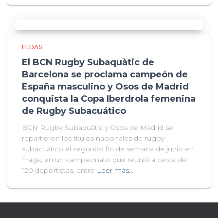
FEDAS
El BCN Rugby Subaquàtic de
Barcelona se proclama campeón de
España masculino y Osos de Madrid
conquista la Copa Iberdrola femenina
de Rugby Subacuático
BCN Rugby Subaquàtic y Osos de Madrid se
repartieron los títulos nacionales de rugby
subacuático el segundo fin de semana de junio en
Fraga, en un campeonato que reunió a cerca de
120 deportistas, entre
Leer más…