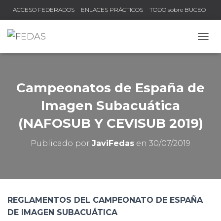
ACCESO FEDERADOS
ENLACES PRÁCTICOS
TODO sobre BUCEO
COMPRUEBA TU TÍTULO Y LICENCIA
CAMB
Campeonatos de España de
Imagen Subacuática
(NAFOSUB Y CEVISUB 2019)
Publicado por
JaviFedas
en
30/07/2019
REGLAMENTOS DEL CAMPEONATO DE ESPAÑA
DE IMAGEN SUBACUÁTICA