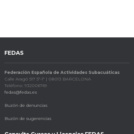
FEDAS
Federación Española de Actividades Subacuáticas
Calle Aragó 517 5º-1ª | 08013 BARCELONA
Teléfono: 932006769
fedas@fedas.es
Buzón de denuncias
Buzón de sugerencias