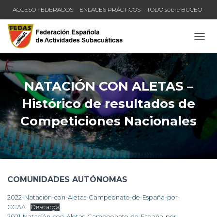
ACCESO FEDERADOS
ENLACES PRÁCTICOS
TODO sobre BUCEO
COMPRUEBA TU TÍTULO Y LICENCIA
CAMB
NATACIÓN CON ALETAS –
Histórico de resultados de
Competiciones Nacionales
COMUNIDADES AUTÓNOMAS
2022-Natación-con-Aletas-Campeonato-de-España-por-
CCAA
Descarga
2021-Natación-con-Aletas-Campeonato-de-España-por-