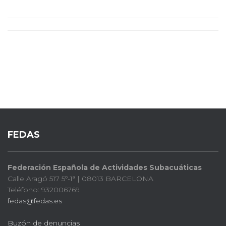
FEDAS
Federación Española de Actividades Subacuáticas
Calle Aragó 517 5º-1ª | 08013 BARCELONA
Teléfono: 932006769
fedas@fedas.es
Buzón de denuncias