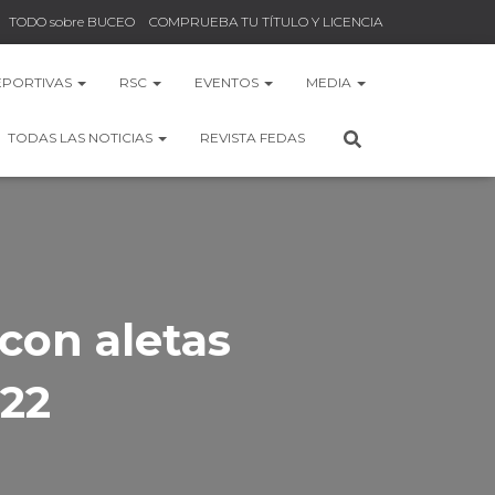
TODO sobre BUCEO
COMPRUEBA TU TÍTULO Y LICENCIA
EPORTIVAS
RSC
EVENTOS
MEDIA
TODAS LAS NOTICIAS
REVISTA FEDAS
con aletas
022