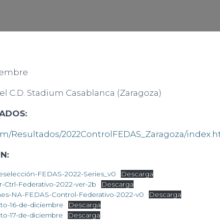
ciembre
del C.D. Stadium Casablanca (Zaragoza)
TADOS:
com/Resultados/2022ControlFEDAS_Zaragoza/index.h
N:
reselección-FEDAS-2022-Series_v0
Descarga
-Ctrl-Federativo-2022-ver-2b
Descarga
ones-NA-FEDAS-Control-Federativo-2022-v0
Descarga
to-16-de-diciembre
Descarga
to-17-de-diciembre
Descarga