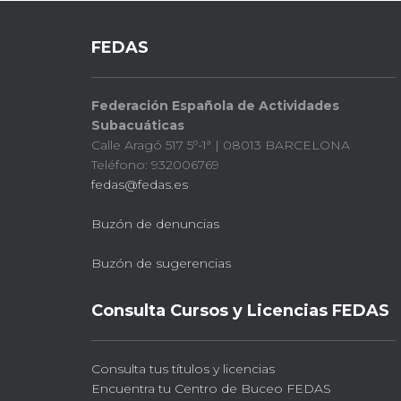
FEDAS
Federación Española de Actividades
Subacuáticas
Calle Aragó 517 5º-1ª | 08013 BARCELONA
Teléfono: 932006769
fedas@fedas.es
Buzón de denuncias
Buzón de sugerencias
Consulta Cursos y Licencias FEDAS
Consulta tus títulos y licencias
Encuentra tu Centro de Buceo FEDAS