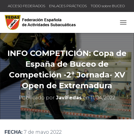
ACCESO FEDERADOS
ENLACES PRÁCTICOS
TODO sobre BUCEO
COMPRUEBA TU TÍTULO Y LICENCIA
CAMB
INFO COMPETICIÓN: Copa de
España de Buceo de
Competición -2ª Jornada- XV
Open de Extremadura
Publicado por
JaviFedas
en
11/04/2022
FECHA:
7 de mayo 2022