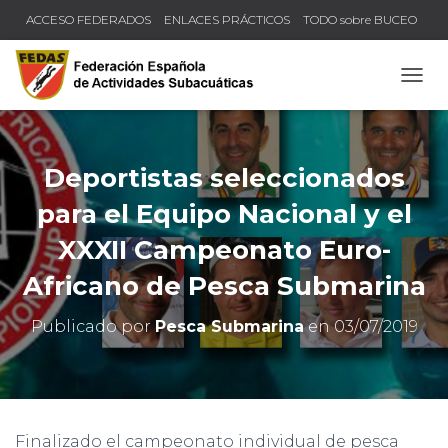
ACCESO FEDERADOS
ENLACES PRÁCTICOS
TODO sobre BUCEO
COMPRUEBA TU TÍTULO Y LICENCIA
CAMB
Deportistas seleccionados
para el Equipo Nacional y el
XXXII Campeonato Euro-
Africano de Pesca Submarina
Publicado por
Pesca Submarina
en
03/07/2019
Finalizado el campeonato individual de pesca