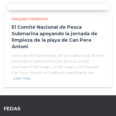
PARQUES Y RESERVAS
El Comité Nacional de Pesca
Submarina apoyando la jornada de
limpieza de la playa de Can Pere
Antoni
Cerca de las 75 personas, de las cuales unas 55 eran
pescadores submarinos (en apnea), se han
acercado el domingo, 20 de mayo, a la Playa de
Can Pere Antoni, en Mallorca, para limpiar los
Leer más…
FEDAS