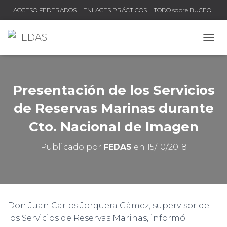
ACCESO FEDERADOS
ENLACES PRÁCTICOS
TODO sobre BUCEO
COMPRUEBA TU TÍTULO Y LICENCIA
CAMB
Presentación de los Servicios
de Reservas Marinas durante
Cto. Nacional de Imagen
Publicado por
FEDAS
en
15/10/2018
Don Juan Carlos Jorquera Gámez, supervisor de
los Servicios de Reservas Marinas, informó