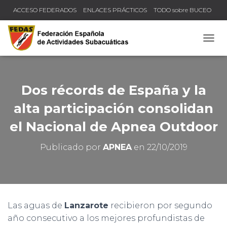
ACCESO FEDERADOS
ENLACES PRÁCTICOS
TODO sobre BUCEO
COMPRUEBA TU TÍTULO Y LICENCIA
CAMB
Dos récords de España y la
alta participación consolidan
el Nacional de Apnea Outdoor
Publicado por
APNEA
en
22/10/2019
Las aguas de
Lanzarote
recibieron por segundo
año consecutivo a los mejores profundistas de