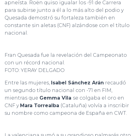
apneísta. Roën quiso igualar los -91 de Carrera
para subirse junto a él a lo más alto del podio y
Quesada demostró su fortaleza también en
constante sin aletas (CNF) alzándose con el título
nacional.
Fran Quesada fue la revelación del Campeonato
con un récord nacional.
FOTO: YERAY DELGADO
Entre las mujeres,
Isabel Sánchez Arán
recaudó
un segundo título nacional con -71 en FIM,
mientras que
Gemma Vila
se colgaba el oro en
CNF y
Mara Torrealba
(Cataluña) volvía a inscribir
su nombre como campeona de España en CWT.
La valenciana sumó a su grandioso palmarés otro