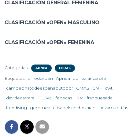
CLASIFICACIÓN GENERAL FEMENINA
CLASIFICACIÓN «OPEN» MASCULINO
CLASIFICACIÓN «OPEN» FEMENINA
Categorías:
APNEA
FEDAS
Etiquetas:
alfredoroën
Apnea
apnealanzarote
campeonatodeespañaoutdoor
CMAS
CNF
cwt
davidecarrera
FEDAS
fedecas
FIM
franquesada
freediving
gemmavila
isabelsanchezaran
lanzarote
tías