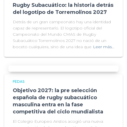
Rugby Subacuático: la historia detrás
del logotipo de Torremolinos 2027
Detrás de un gran campeonato hay una identidad
capaz de representarlo. El logotipo oficial del
Campeonato del Mundo CMAS de Rugby
Subacuático Torremolinos 2027 no nació de un
boceto cualquiera, sino de una idea que
Leer más…
FEDAS
Objetivo 2027: la pre selección
española de rugby subacuático
masculina entra en la fase
competitiva del ciclo mundialista
El Colegio Europeo Aristos acogió una nueva