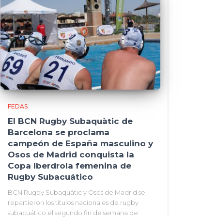
FEDAS
El BCN Rugby Subaquàtic de
Barcelona se proclama
campeón de España masculino y
Osos de Madrid conquista la
Copa Iberdrola femenina de
Rugby Subacuático
BCN Rugby Subaquàtic y Osos de Madrid se
repartieron los títulos nacionales de rugby
subacuático el segundo fin de semana de