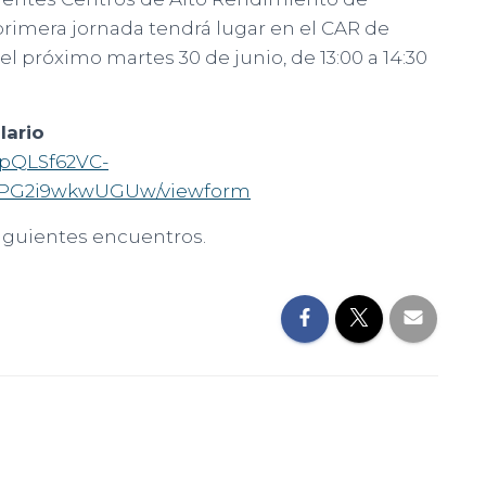
primera jornada tendrá lugar en el CAR de
l próximo martes 30 de junio, de 13:00 a 14:30
lario
IpQLSf62VC-
PG2i9wkwUGUw/viewform
iguientes encuentros.