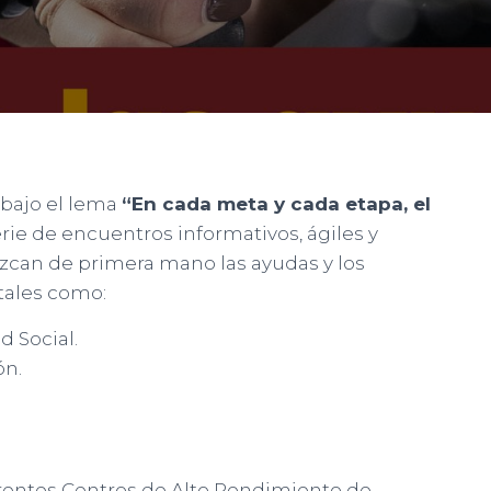
 bajo el lema
“En cada meta y cada etapa, el
ie de encuentros informativos, ágiles y
ozcan de primera mano las ayudas y los
tales como:
d Social.
ón.
erentes Centros de Alto Rendimiento de