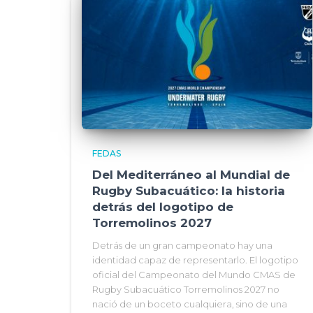
FEDAS
Del Mediterráneo al Mundial de
Rugby Subacuático: la historia
detrás del logotipo de
Torremolinos 2027
Detrás de un gran campeonato hay una
identidad capaz de representarlo. El logotipo
oficial del Campeonato del Mundo CMAS de
Rugby Subacuático Torremolinos 2027 no
nació de un boceto cualquiera, sino de una