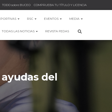
TODO sobre BUCEO
COMPRUEBA TU TÍTULO Y LICENCIA
EPORTIVAS
RSC
EVENTOS
MEDIA
TODAS LAS NOTICIAS
REVISTA FEDAS
 ayudas del