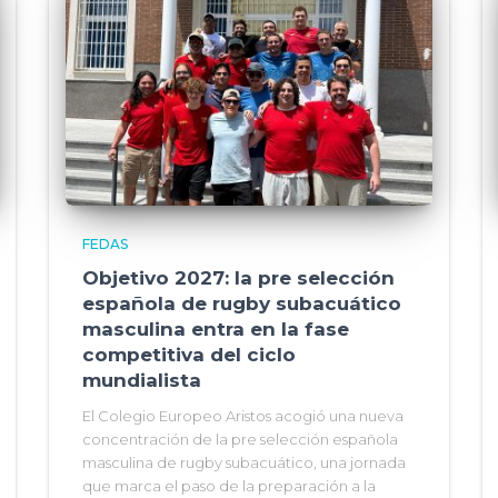
FEDAS
Objetivo 2027: la pre selección
española de rugby subacuático
masculina entra en la fase
competitiva del ciclo
mundialista
El Colegio Europeo Aristos acogió una nueva
concentración de la pre selección española
masculina de rugby subacuático, una jornada
que marca el paso de la preparación a la