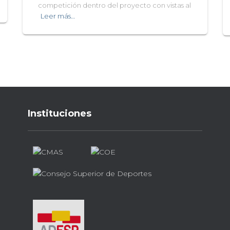
competición dentro del proyecto con vistas al
Leer más…
Instituciones