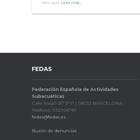
idea que
Leer más…
FEDAS
Federación Española de Actividades
Subacuáticas
Calle Aragó 517 5º-1ª | 08013 BARCELONA
Teléfono: 932006769
fedas@fedas.es
Buzón de denuncias