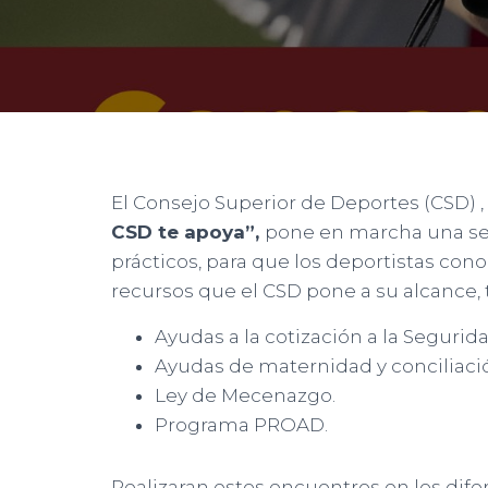
El Consejo Superior de Deportes (CSD) ,
CSD te apoya”,
pone en marcha una ser
prácticos, para que los deportistas con
recursos que el CSD pone a su alcance, 
Ayudas a la cotización a la Segurida
Ayudas de maternidad y conciliaci
Ley de Mecenazgo.
Programa PROAD.
Realizaran estos encuentros en los dif