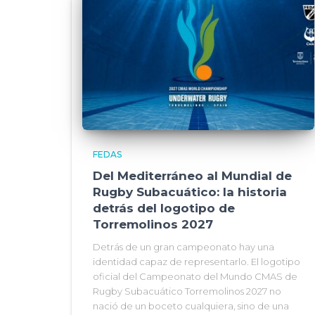
FEDAS
Del Mediterráneo al Mundial de
Rugby Subacuático: la historia
detrás del logotipo de
Torremolinos 2027
Detrás de un gran campeonato hay una
identidad capaz de representarlo. El logotipo
oficial del Campeonato del Mundo CMAS de
Rugby Subacuático Torremolinos 2027 no
nació de un boceto cualquiera, sino de una