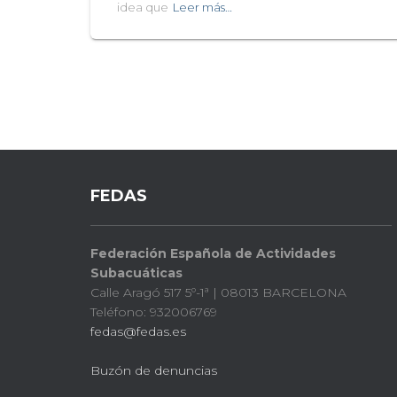
idea que
Leer más…
FEDAS
Federación Española de Actividades
Subacuáticas
Calle Aragó 517 5º-1ª | 08013 BARCELONA
Teléfono: 932006769
fedas@fedas.es
Buzón de denuncias