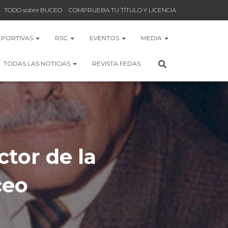
TODO sobre BUCEO
COMPRUEBA TU TÍTULO Y LICENCIA
EPORTIVAS
RSC
EVENTOS
MEDIA
TODAS LAS NOTICIAS
REVISTA FEDAS
ctor de la
ceo