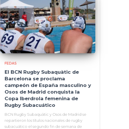
FEDAS
El BCN Rugby Subaquàtic de
Barcelona se proclama
campeón de España masculino y
Osos de Madrid conquista la
Copa Iberdrola femenina de
Rugby Subacuático
BCN Rugby Subaquàtic y Osos de Madrid se
repartieron los títulos nacionales de rugby
subacuático el segundo fin de semana de