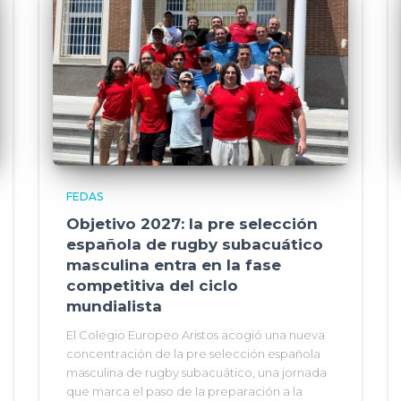
FEDAS
Objetivo 2027: la pre selección
española de rugby subacuático
masculina entra en la fase
competitiva del ciclo
mundialista
El Colegio Europeo Aristos acogió una nueva
concentración de la pre selección española
masculina de rugby subacuático, una jornada
que marca el paso de la preparación a la