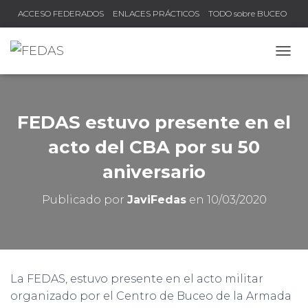
ACCESO FEDERADOS
ENLACES PRÁCTICOS
TODO sobre BUCEO
COMPRUEBA TU TÍTULO Y LICENCIA
CAMB
FEDAS estuvo presente en el
acto del CBA por su 50
aniversario
Publicado por
JaviFedas
en
10/03/2020
La FEDAS, estuvo presente en el acto militar
organizado por el Centro de Buceo de la Armada