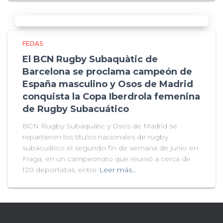
FEDAS
El BCN Rugby Subaquàtic de
Barcelona se proclama campeón de
España masculino y Osos de Madrid
conquista la Copa Iberdrola femenina
de Rugby Subacuático
BCN Rugby Subaquàtic y Osos de Madrid se
repartieron los títulos nacionales de rugby
subacuático el segundo fin de semana de junio en
Fraga, en un campeonato que reunió a cerca de
120 deportistas, entre
Leer más…