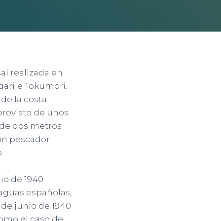
al realizada en
garije Tokumori.
 de la costa
 provisto de unos
 de dos metros
 un pescador
.
io de 1940
aguas españolas,
 de junio de 1940
como el caso de