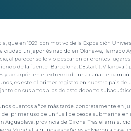
ia, que en 1929, con motivo de la Exposición Univers
 la ciudad un japonés nacido en Okinawa, llamado A
ia, al parecer se le vio pescar en diferentes lugares
endo de la fuente -Barcelona, L’Estartit, Vilanova-)
es y un arpón en el extremo de una caña de bambú
gunos, es este el primer registro en nuestro pais de
nte en sus artes a las de este deporte subacuático
unos cuantos años más tarde, concretamente en jul
el primer uso de un fusil de pesca submarina en 
Aiguablava, provincia de Girona. Tras el armisticio
erra Mundial, algunos españoles volvieron a casa, 