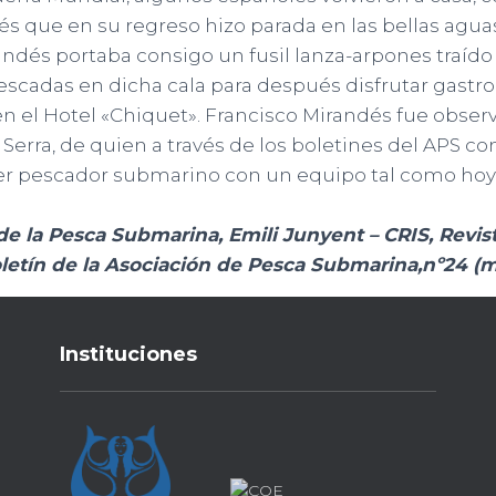
s que en su regreso hizo parada en las bellas aguas
ndés portaba consigo un fusil lanza-arpones traído 
pescadas en dicha cala para después disfrutar gas
en el Hotel «Chiquet». Francisco Mirandés fue obser
Serra, de quien a través de los boletines del APS 
mer pescador submarino con un equipo tal como hoy
de la Pesca Submarina, Emili Junyent – CRIS, Revist
oletín de la Asociación de Pesca Submarina,nº24 (
Instituciones