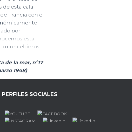
 de esta cala
de Francia con el
tronómicamente
vado por
conocemos esta
 lo concebimos.
a de la mar, nº17
marzo 1948)
PERFILES SOCIALES