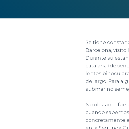
Se tiene constanc
Barcelona, visitó
Durante su estanc
catalana (dependi
lentes binocular
de largo. Para al
submarino semeja
No obstante fue 
cuando sabemos d
concretamente en 
en la Segunda Gu