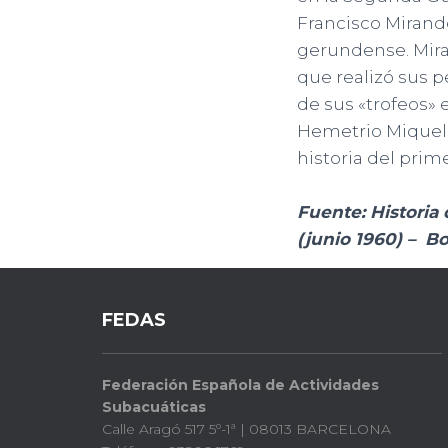
Francisco Mirandé
gerundense. Mira
que realizó sus 
de sus «trofeos» 
Hemetrio Miquel 
historia del pri
Fuente: Historia 
(junio 1960) – B
FEDAS
Federación Española de Actividades
Subacuáticas
Calle Aragó 517 5º-1ª | 08013 BARCELONA