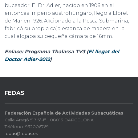
buceador. El Dr. Adler, nacido en 1906 en el
entonces imperio austrohúngaro, llego a Lloret
de Mar en 1926. Aficionado a la Pesca Submarina,
fabricó su propia caja estanca de madera en la
cual alojaba su pequeña cámara de 16mm.
Enlace: Programa Thalassa TV3 (
El llegat del
Doctor Adler-2012
)
FEDAS
Federación Española de Actividades Subacuáticas
Calle Aragó 517 5º-1ª | 08013 BARCELONA
Teléfono: 932006769
fedas@fedas.es