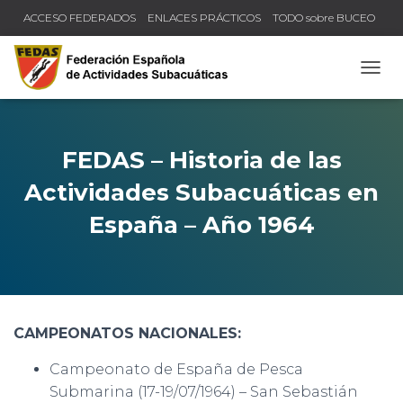
ACCESO FEDERADOS
ENLACES PRÁCTICOS
TODO sobre BUCEO
COMPRUEBA TU TÍTULO Y LICENCIA
CAMB
FEDAS – Historia de las
Actividades Subacuáticas en
España – Año 1964
CAMPEONATOS NACIONALES:
Campeonato de España de Pesca
Submarina (17-19/07/1964) – San Sebastián