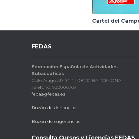
Cartel del Camp
FEDAS
Federación Española de Actividades
Subacuáticas
Calle Aragó 517 5º-1ª | 08013 BARCELONA
Teléfono: 932006769
fedas@fedas.es
Buzón de denuncias
Buzón de sugerencias
Consulta Cursos y Licencias FEDAS