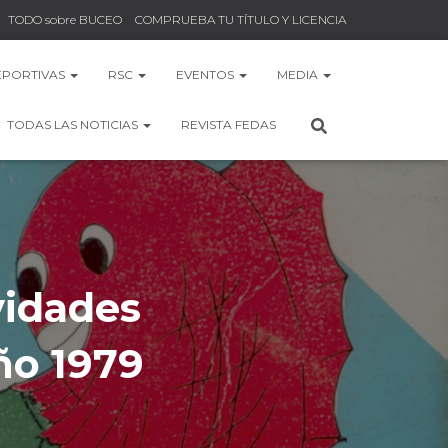
TODO sobre BUCEO
COMPRUEBA TU TÍTULO Y LICENCIA
EPORTIVAS
RSC
EVENTOS
MEDIA
TODAS LAS NOTICIAS
REVISTA FEDAS
vidades
ño 1979