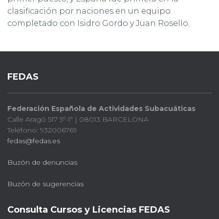
clasificación por naciones en un equipo
completado con Isidro Gordo y Juan Rosello.
FEDAS
Federación Española de Actividades Subacuáticas
Calle Aragó 517 5º-1ª | 08013 BARCELONA
Teléfono: 932006769
fedas@fedas.es
Buzón de denuncias
Buzón de sugerencias
Consulta Cursos y Licencias FEDAS