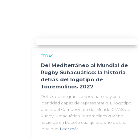
FEDAS
Del Mediterráneo al Mundial de
Rugby Subacuático: la historia
detrás del logotipo de
Torremolinos 2027
Detrás de un gran campeonato hay una
identidad capaz de representarlo. El logotipo
oficial del Campeonato del Mundo CMAS de
Rugby Subacuático Torremolinos 2027 no
nació de un boceto cualquiera, sino de una
idea que
Leer más…