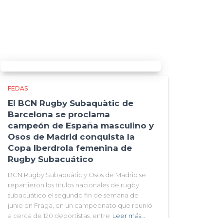
FEDAS
El BCN Rugby Subaquàtic de
Barcelona se proclama
campeón de España masculino y
Osos de Madrid conquista la
Copa Iberdrola femenina de
Rugby Subacuático
BCN Rugby Subaquàtic y Osos de Madrid se
repartieron los títulos nacionales de rugby
subacuático el segundo fin de semana de
junio en Fraga, en un campeonato que reunió
a cerca de 120 deportistas, entre
Leer más…