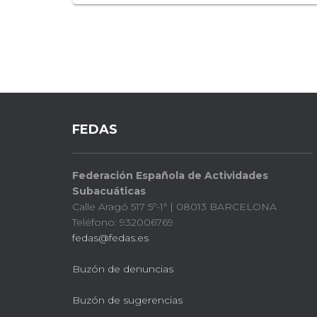
FEDAS
Federación Española de Actividades
Subacuáticas
Calle Aragó 517 5º-1ª | 08013 BARCELONA
Teléfono: 932006769
fedas@fedas.es
Buzón de denuncias
Buzón de sugerencias