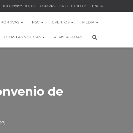
TODO sobre BUCEO
COMPRUEBA TU TÍTULO Y LICENCIA
EPORTIVAS
RSC
EVENTOS
MEDIA
TODAS LAS NOTICIAS
REVISTA FEDAS
onvenio de
23