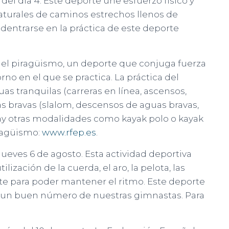
del día 4. Este deporte une esfuerzo físico y
naturales de caminos estrechos llenos de
dentrarse en la práctica de este deporte
a el piragüismo, un deporte que conjuga fuerza
rno en el que se practica. La práctica del
as tranquilas (carreras en línea, ascensos,
as bravas (slalom, descensos de aguas bravas,
hay otras modalidades como kayak polo o kayak
ragüismo:
www.rfep.es
.
jueves 6 de agosto. Esta actividad deportiva
lización de la cuerda, el aro, la pelota, las
nte para poder mantener el ritmo. Este deporte
 un buen número de nuestras gimnastas. Para