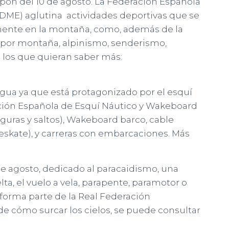
upón del 10 de agosto. La Federación Española
DME) aglutina actividades deportivas que se
amente en la montaña, como, además de la
s por montaña, alpinismo, senderismo,
a los que quieran saber más:
l agua ya que está protagonizado por el esquí
ación Española de Esquí Náutico y Wakeboard
 figuras y saltos), Wakeboard barco, cable
eskate), y carreras con embarcaciones. Más
2 de agosto, dedicado al paracaidismo, una
ta, el vuelo a vela, parapente, paramotor o
, forma parte de la Real Federación
de cómo surcar los cielos, se puede consultar