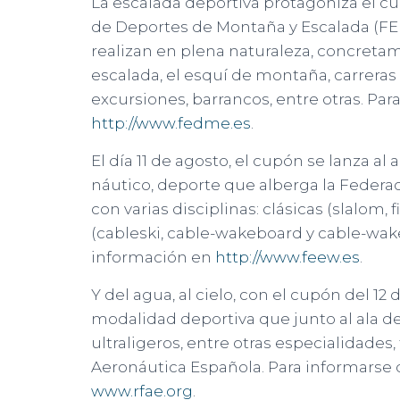
La escalada deportiva protagoniza el c
de Deportes de Montaña y Escalada (FE
realizan en plena naturaleza, concret
escalada, el esquí de montaña, carrera
excursiones, barrancos, entre otras. Par
http://www.fedme.es
.
El día 11 de agosto, el cupón se lanza a
náutico, deporte que alberga la Feder
con varias disciplinas: clásicas (slalom,
(cableski, cable-wakeboard y cable-wak
información en
http://www.feew.es
.
Y del agua, al cielo, con el cupón del 1
modalidad deportiva que junto al ala del
ultraligeros, entre otras especialidades
Aeronáutica Española. Para informarse 
www.rfae.org
.