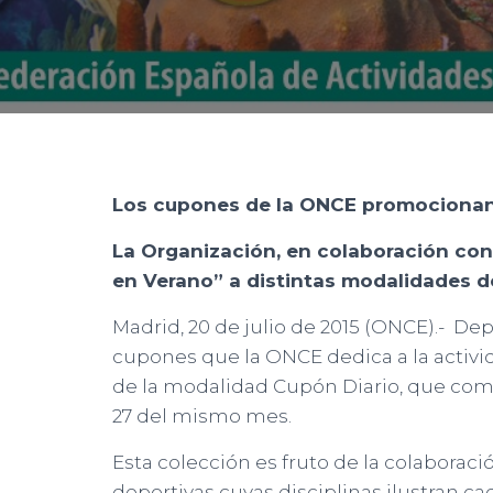
Los cupones de la ONCE promocionan 
La Organización, en colaboración con 
en Verano” a distintas modalidades d
Madrid, 20 de julio de 2015 (ONCE).- Depo
cupones que la ONCE dedica a la activi
de la modalidad Cupón Diario, que comien
27 del mismo mes.
Esta colección es fruto de la colaborac
deportivas cuyas disciplinas ilustran ca