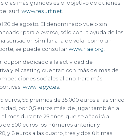
las olas más grandes es el objetivo de quienes
del surf:
www.fesurf.net
.
del 26 de agosto. El denominado vuelo sin
aneador para elevarse, sólo con la ayuda de los
a sensación similar a la de volar como un
porte, se puede consultar
www.rfae.org
.
 el cupón dedicado a la actividad de
iva y el casting cuentan con más de más de
competiciones sociales al año. Para más
portivas:
www.fepyc.es
.
,5 euros, 55 premios de 35.000 euros a las cinco
tunidad, por 0,5 euros más, de jugar también a
s al mes durante 25 años, que se añadirá al
 de 500 euros los números anterior y
0, y 6 euros a las cuatro, tres y dos últimas