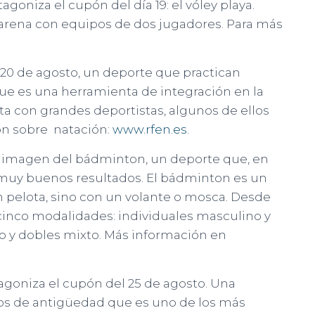
oniza el cupón del día 19: el vóley playa.
a arena con equipos de dos jugadores. Para más
 20 de agosto, un deporte que practican
e es una herramienta de integración en la
ta con grandes deportistas, algunos de ellos
ión sobre natación:
www.rfen.es
.
a la imagen del bádminton, un deporte que, en
 muy buenos resultados. El bádminton es un
 pelota, sino con un volante o mosca. Desde
cinco modalidades: individuales masculino y
 y dobles mixto. Más información en
otagoniza el cupón del 25 de agosto. Una
ños de antigüedad que es uno de los más