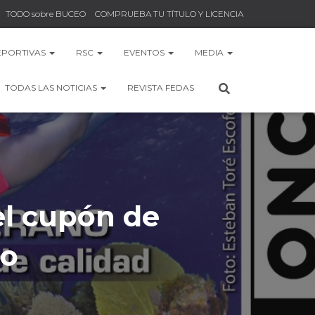
TODO sobre BUCEO
COMPRUEBA TU TÍTULO Y LICENCIA
EPORTIVAS
RSC
EVENTOS
MEDIA
TODAS LAS NOTICIAS
REVISTA FEDAS
el cupón de
to