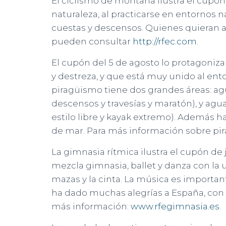
El ciclismo de montaña ilustra el cupón 
naturaleza, al practicarse en entornos 
cuestas y descensos. Quienes quieran a
pueden consultar
http://rfec.com
.
El cupón del 5 de agosto lo protagoniz
y destreza, y que está muy unido al ento
piragüismo tiene dos grandes áreas: agu
descensos y travesías y maratón), y agu
estilo libre y kayak extremo). Además 
de mar. Para más información sobre pi
La gimnasia rítmica ilustra el cupón de 
mezcla gimnasia, ballet y danza con la uti
mazas y la cinta. La música es importa
ha dado muchas alegrías a España, con
más información:
www.rfegimnasia.es
.