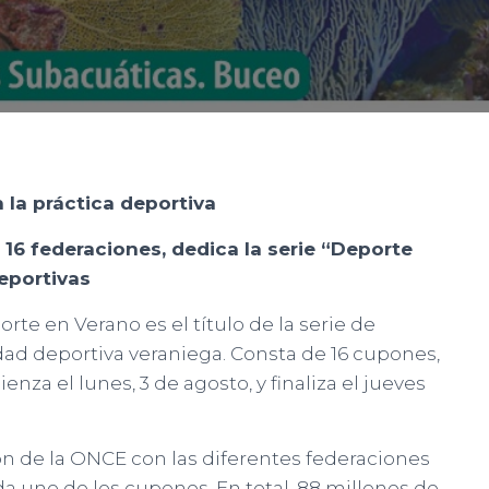
la práctica deportiva
16 federaciones, dedica la serie “Deporte
eportivas
rte en Verano es el título de la serie de
dad deportiva veraniega. Consta de 16 cupones,
za el lunes, 3 de agosto, y finaliza el jueves
ión de la ONCE con las diferentes federaciones
da uno de los cupones. En total, 88 millones de