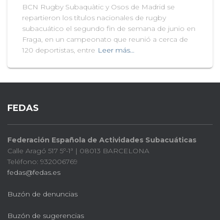
BCN Rugby Subaquàtic y Osos de Madrid se
repartieron los títulos nacionales de rugby
subacuático el segundo fin de semana de junio en
Fraga, en un campeonato que reunió a cerca de
120 deportistas, entre
Leer más…
FEDAS
Federación Española de Actividades Subacuáticas
Calle Aragó 517 5º-1ª | 08013 BARCELONA
Teléfono: 932006769
fedas@fedas.es
Buzón de denuncias
Buzón de sugerencias