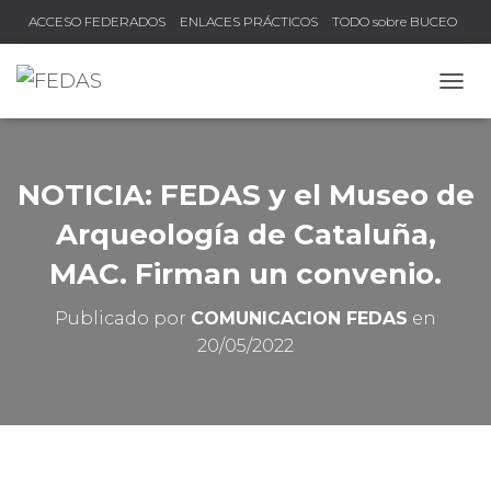
ACCESO FEDERADOS
ENLACES PRÁCTICOS
TODO sobre BUCEO
COMPRUEBA TU TÍTULO Y LICENCIA
C
A
M
B
I
NOTICIA: FEDAS y el Museo de
A
R
Arqueología de Cataluña,
M
MAC. Firman un convenio.
O
D
O
Publicado por
COMUNICACION FEDAS
en
D
20/05/2022
E
N
A
V
E
G
A