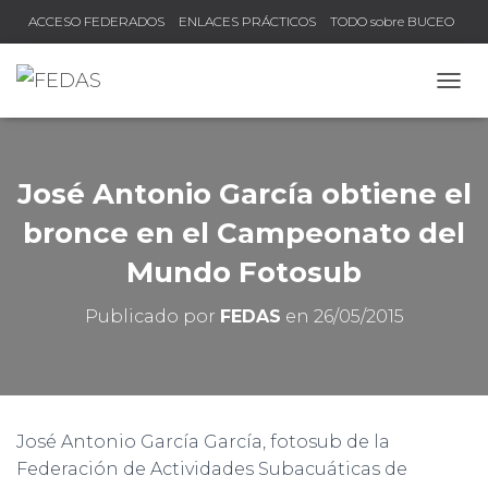
ACCESO FEDERADOS
ENLACES PRÁCTICOS
TODO sobre BUCEO
COMPRUEBA TU TÍTULO Y LICENCIA
CAMB
José Antonio García obtiene el
bronce en el Campeonato del
Mundo Fotosub
Publicado por
FEDAS
en
26/05/2015
José Antonio García García, fotosub de la
Federación de Actividades Subacuáticas de